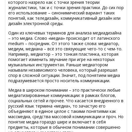
которого назрело как с точки зрения теории
журналистики, так и с точки зрения практики. До сих пор
его использование – синонимический вариант таких
понятий, как теледизайн, коммуникативный дизайн или
дизайн электронной среды.
Один из ключевых терминов для анализа медиадизайна
– это медиа. Слово «медиа» происходит от латинского
medium – посредник. От этого также слова: медиатор,
медиум, медиана – всё это связующие чего-то с чем-то.
Например, медиатор – это тонкая пластинка, которая
помогает изменить звучание при игре на некоторых
музыкальных инструментах. Раньше медиатором
называли независимого человека, который разрешал
спор в сложной ситуации. Значит, под понятием медиа
подразумевается просто носитель коммуникации.
Медиа в широком понимании – это практически любые
медиатизированные коммуникации: в рамках блогов,
социальных сетей и прочее. Что касается внедренного в
русский язык термина «медиа», то зачастую его
объединяют в единое целое с такими понятиями как
массмедиа, средства массовой коммуникации и проч. Но
понятие медиа гораздо шире и включает в себя
предметы, которые в обычном понимании совершенно