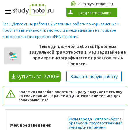
admin@studynote.ru
Вход
/
Регистрация
Все
>
Дипломные работы
>
Дипломные работы по журналистике
>
Проблема визуальной грамотности в медиадизайне на примере
инфографических проектов «РИА Новости»
Тема дипломной работы: Проблема
визуальной грамотности в медиадизайне на
примере инфографических проектов «РИА
Новости»
Купить
за 2700 ₽
Заказать новую
работу
Более 20 способов оплатить! Сразу получаете ссылку
на скачивание. Гарантия 3 дня. Исключительно для
ознакомления!
Вузы города Екатеринбург
>
Уральский государственный
Учебное заведение:
университет имени