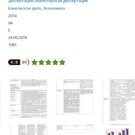
Диссертации
,
Магистерская диссертация
Банковское дело
,
Экономика
2014
94
5
24.06.2018
1081
4.9
09