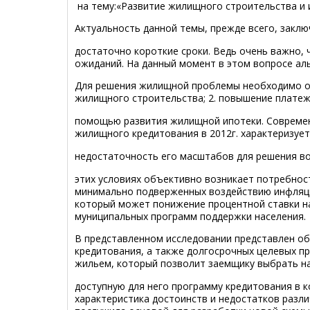
на тему:«Развитие жилищного строительства и 
Актуальность данной темы, прежде всего, заклю
достаточно короткие сроки. Ведь очень важно, 
ожиданий. На данный момент в этом вопросе ал
Для решения жилищной проблемы необходимо од
жилищного строительства; 2. повышение платеж
помощью развития жилищной ипотеки. Современ
жилищного кредитования в 2012г. характеризует
недостаточность его масштабов для решения во
этих условиях объективно возникает потребнос
минимально подверженных воздействию инфляци
который может понижение процентной ставки на
муниципальных программ поддержки населения.
В представленном исследовании представлен о
кредитования, а также долгосрочных целевых п
жильем, который позволит заемщику выбрать н
доступную для него программу кредитования в к
характеристика достоинств и недостатков разл