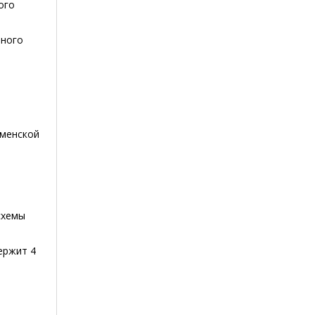
ого
чного
юменской
схемы
ержит 4