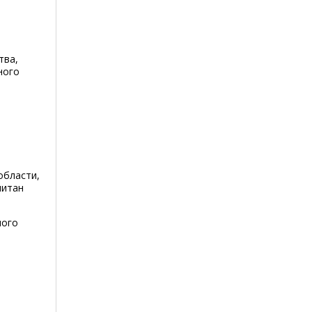
тва,
ного
области,
читан
ного