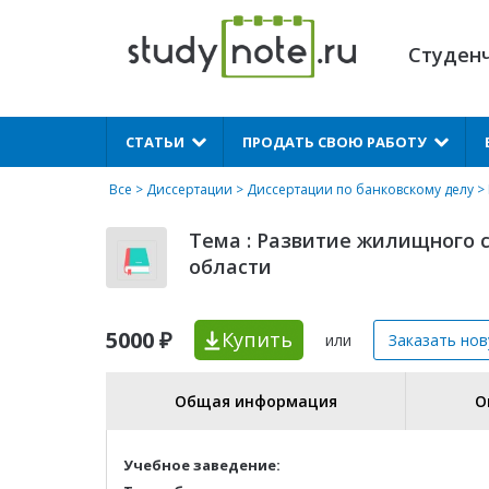
Студен
X
СТАТЬИ
ПРОДАТЬ СВОЮ РАБОТУ
Все
>
Диссертации
>
Диссертации по банковскому делу
> 
Тема : Развитие жилищного 
области
5000 ₽
Купить
или
Заказать но
Общая информация
О
Учебное заведение: