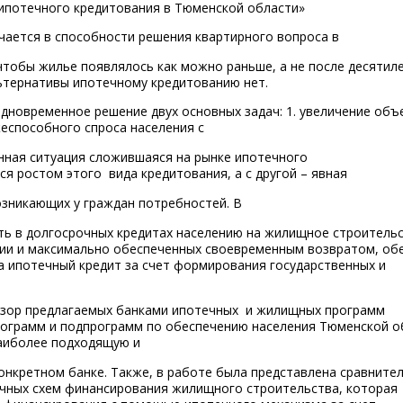
ипотечного кредитования в Тюменской области»
чается в способности решения квартирного вопроса в
чтобы жилье появлялось как можно раньше, а не после десятил
ьтернативы ипотечному кредитованию нет.
новременное решение двух основных задач: 1. увеличение объ
еспособного спроса населения с
ная ситуация сложившаяся на рынке ипотечного
ся ростом этого вида кредитования, а с другой – явная
зникающих у граждан потребностей. В
ть в долгосрочных кредитах населению на жилищное строительс
и и максимально обеспеченных своевременным возвратом, об
 ипотечный кредит за счет формирования государственных и
бзор предлагаемых банками ипотечных и жилищных программ
рограмм и подпрограмм по обеспечению населения Тюменской о
аиболее подходящую и
онкретном банке. Также, в работе была представлена сравните
ичных схем финансирования жилищного строительства, которая