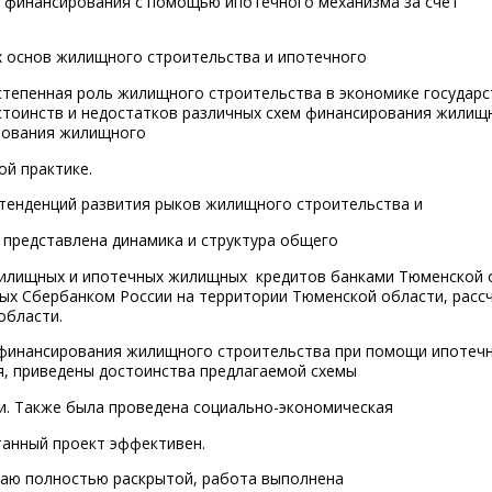
ы финансирования с помощью ипотечного механизма за счет
их основ жилищного строительства и ипотечного
тепенная роль жилищного строительства в экономике государс
стоинств и недостатков различных схем финансирования жилищ
рования жилищного
ой практике.
 тенденций развития рыков жилищного строительства и
 представлена динамика и структура общего
илищных и ипотечных жилищных кредитов банками Тюменской 
ых Сбербанком России на территории Тюменской области, расс
области.
у финансирования жилищного строительства при помощи ипотеч
я, приведены достоинства предлагаемой схемы
и. Также была проведена социально-экономическая
танный проект эффективен.
таю полностью раскрытой, работа выполнена