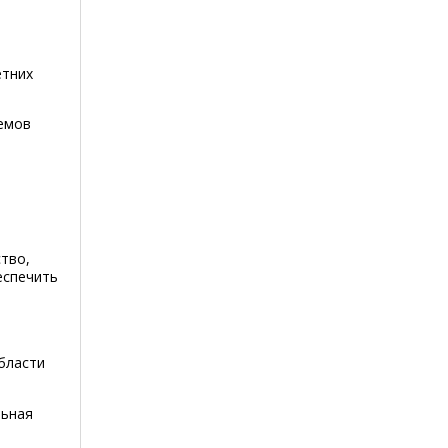
етних
емов
тво,
еспечить
бласти
льная