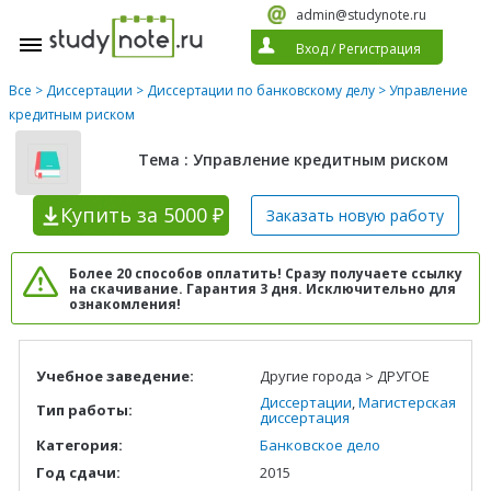
admin@studynote.ru
Вход
/
Регистрация
Все
>
Диссертации
>
Диссертации по банковскому делу
> Управление
кредитным риском
Тема : Управление кредитным риском
Купить
за 5000 ₽
Заказать новую
работу
Более 20 способов оплатить! Сразу получаете ссылку
на скачивание. Гарантия 3 дня. Исключительно для
ознакомления!
Учебное заведение:
Другие города > ДРУГОЕ
Диссертации
,
Магистерская
Тип работы:
диссертация
Категория:
Банковское дело
Год сдачи:
2015