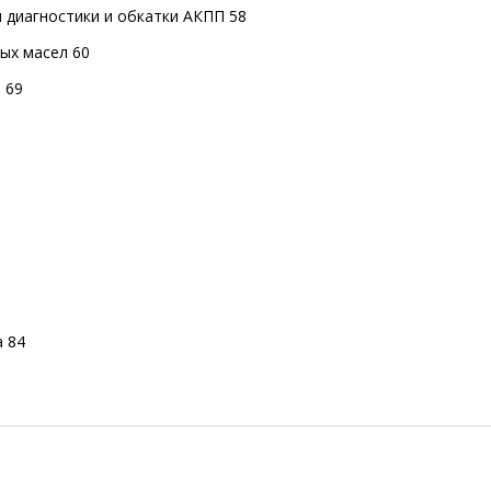
м диагностики и обкатки АКПП 58
ых масел 60
 69
0
а 84