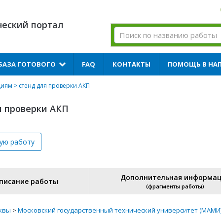
ческий портал
БАЗА ГОТОВОГО
FAQ
КОНТАКТЫ
ПОМОЩЬ В НА
циям
> стенд для проверки АКП
я проверки АКП
вую
работу
Дополнительная информа
писание работы
(фрагменты работы)
квы
>
Московский государственный технический университет (МАМИ