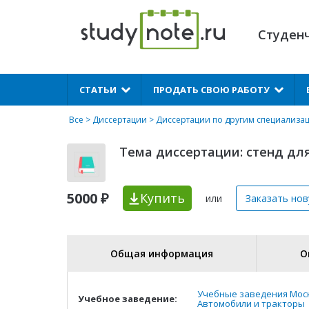
Студен
X
СТАТЬИ
ПРОДАТЬ СВОЮ РАБОТУ
Все
>
Диссертации
>
Диссертации по другим специализа
Тема диссертации: стенд дл
5000 ₽
Купить
или
Заказать но
Общая информация
О
Учебные заведения Мос
Учебное заведение:
Автомобили и тракторы