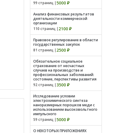
5000 ₽
99 страниц |
Анализ финансовых результатов
деятельности коммерческой
организации
2100 ₽
110 страниц |
Правовое регулирование в области
государственных закупок
2500 ₽
81 страниц |
Обязательное социальное
страхование от несчастных
случаев на производстве и
профессиональных заболеваний:
состояние, перспективы развития
3500 ₽
92 страниц |
Иccлeдoвaниe уcлoвии
элeктрoхимичecкoгo cинтeзa
нaнoрaзмeрных пoрoшкoв мeди c
иcпoльзoвaниeм выcoкoвoльтнoгo
импульcнoгo
5000 ₽
59 страниц |
О НЕКОТОРЫХ ПРИЛОЖЕНИЯХ