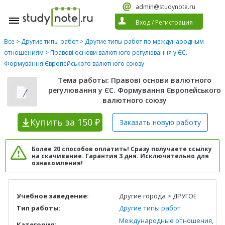
admin@studynote.ru
Вход
/
Регистрация
Все
>
Другие типы работ
>
Другие типы работ по международным
отношениям
> Правові основи валютного регулювання у ЄС.
Формування Європейського валютного союзу
Тема работы: Правові основи валютного
регулювання у ЄС. Формування Європейського
валютного союзу
Купить
за 150 ₽
Заказать новую
работу
Более 20 способов оплатить! Сразу получаете ссылку
на скачивание. Гарантия 3 дня. Исключительно для
ознакомления!
Учебное заведение:
Другие города > ДРУГОЕ
Тип работы:
Другие типы работ
Международные отношения
,
Категория: