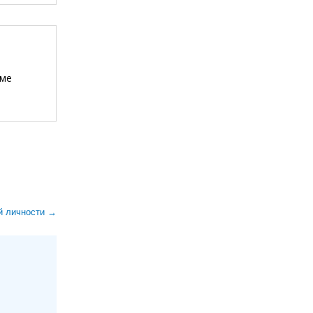
еме
й личности →