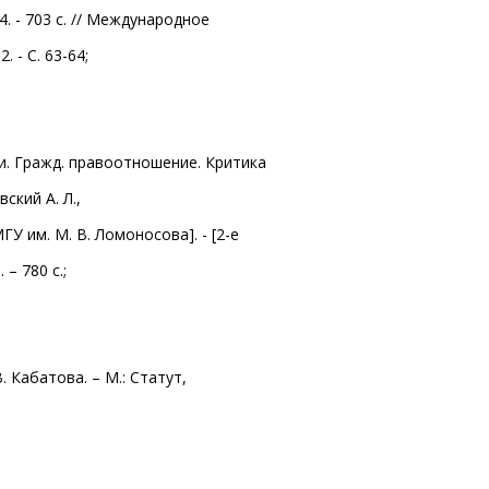
. - 703 с. // Международное
 - С. 63-64;
ли. Гражд. правоотношение. Критика
ский А. Л.,
У им. М. В. Ломоносова]. - [2-е
 – 780 с.;
В. Кабатова. – М.: Статут,