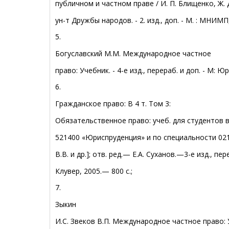
публичном и частном праве / И. П. Блищенко, Ж.
ун-т Дружбы народов. - 2. изд., доп. - М. : МНИМП, 
5.
Богуславский М.М. Международное частное
право: Учебник. - 4-е изд., перераб. и доп. - M: Юри
6.
Гражданское право: В 4 т. Том 3:
Обязательственное право: учеб. для студентов
521400 «Юриспруденция» и по специальности 02
В.В. и др.]; отв. ред.— Е.А. Суханов.—3-е изд., п
Клувер, 2005.— 800 с.;
7.
Зыкин
И.С. Звеков В.П. Международное частное право: 