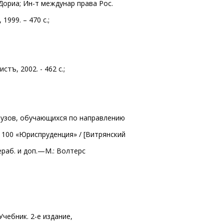
 Дориа; Ин-т междунар права Рос.
1999. – 470 с.;
стъ, 2002. - 462 с.;
 вузов, обучающихся по направлению
1100 «Юриспруденция» / [Витрянский
ерераб. и доп.—М.: Волтерс
Учебник. 2-е издание,