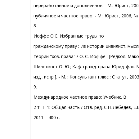
переработанное и дополненное. - М.: Юрист, 2004
публичное и частное право. - М.: Юрист, 2006, № 2.
8.
Иоффе О.С. Избранные труды по
гражданскому праву : Из истории цивилист. мыс
теории "хоз. права" / О. С. Иоффе ; [Редкол. Маков
Шилохвост О. Ю.; Каф. гражд. права Юрид. фак. МГ
изд., испр.]. - М. : Консультант плюс : Статут, 2003.
9.
Международное частное право: Учебник. В
2 т. Т. 1: Общая часть / Отв. ред. С.Н. Лебедев, Е.
2011 – 400 с.