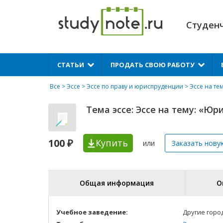
Студен
X
СТАТЬИ
ПРОДАТЬ СВОЮ РАБОТУ
Все
>
Эссе
>
Эссе по праву и юриспруденции
> Эссе на т
Тема эссе: Эссе на тему: «Ю
100 ₽
Купить
или
Заказать нову
Общая информация
О
Учебное заведение:
Другие горо