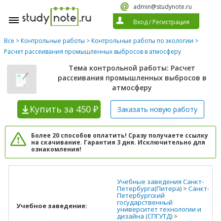
admin@studynote.ru
Вход
/
Регистрация
Все
>
Контрольные работы
>
Контрольные работы по экологии
>
Расчет рассеивания промышленных выбросов в атмосферу
Тема контрольной работы: Расчет
рассеивания промышленных выбросов в
атмосферу
Купить
за 450 ₽
Заказать новую
работу
Более 20 способов оплатить! Сразу получаете ссылку
на скачивание. Гарантия 3 дня. Исключительно для
ознакомления!
Учебные заведения Санкт-
Петербурга(Питера)
>
Санкт-
Петербургский
государственный
Учебное заведение:
университет технологии и
дизайна (СПГУТД)
>