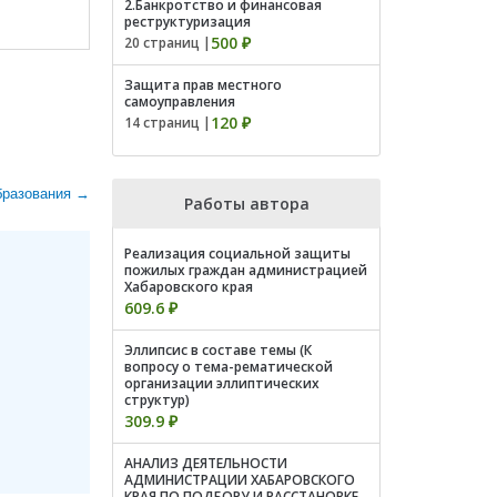
2.Банкротство и финансовая
реструктуризация
500 ₽
20 страниц |
Защита прав местного
самоуправления
120 ₽
14 страниц |
бразования →
Работы автора
Реализация социальной защиты
пожилых граждан администрацией
Хабаровского края
609.6 ₽
Эллипсис в составе темы (К
вопросу о тема-рематической
организации эллиптических
структур)
309.9 ₽
АНАЛИЗ ДЕЯТЕЛЬНОСТИ
АДМИНИСТРАЦИИ ХАБАРОВСКОГО
КРАЯ ПО ПОДБОРУ И РАССТАНОВКЕ