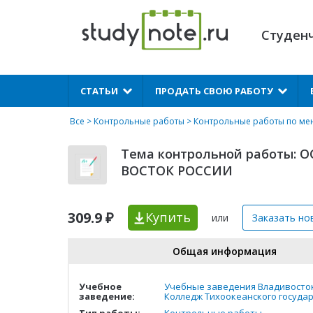
Студен
X
СТАТЬИ
ПРОДАТЬ СВОЮ РАБОТУ
Все
>
Контрольные работы
>
Контрольные работы по ме
Тема контрольной работы
ВОСТОК РОССИИ
309.9 ₽
Купить
или
Заказать но
Общая информация
Учебное
Учебные заведения Владивосто
заведение:
Колледж Тихоокеанского госуда