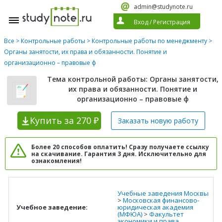
admin@studynote.ru
Вход
/
Регистрация
Все
>
Контрольные работы
>
Контрольные работы по менеджменту
>
Органы занятости, их права и обязанности. Понятие и
организационно – правовые ф
Тема контрольной работы: Органы занятости,
их права и обязанности. Понятие и
организационно – правовые ф
Купить
за 270 ₽
Заказать новую
работу
Более 20 способов оплатить! Сразу получаете ссылку
на скачивание. Гарантия 3 дня. Исключительно для
ознакомления!
Учебные заведения Москвы
>
Московская финансово-
Учебное заведение:
юридическая академия
(МФЮА)
>
Факультет
экономики и права