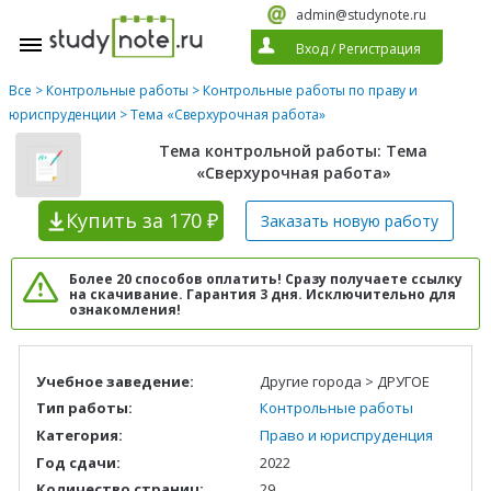
admin@studynote.ru
Вход
/
Регистрация
Все
>
Контрольные работы
>
Контрольные работы по праву и
юриспруденции
> Тема «Сверхурочная работа»
Тема контрольной работы: Тема
«Сверхурочная работа»
Купить
за 170 ₽
Заказать новую
работу
Более 20 способов оплатить! Сразу получаете ссылку
на скачивание. Гарантия 3 дня. Исключительно для
ознакомления!
Учебное заведение:
Другие города > ДРУГОЕ
Тип работы:
Контрольные работы
Категория:
Право и юриспруденция
Год сдачи:
2022
Количество страниц:
29