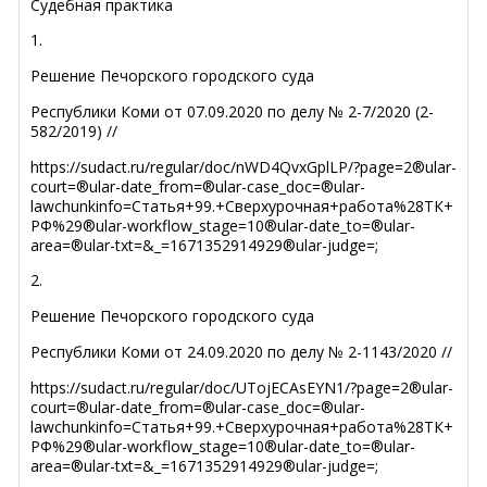
Судебная практика
1.
Решение Печорского городского суда
Республики Коми от 07.09.2020 по делу № 2-7/2020 (2-
582/2019) //
https://sudact.ru/regular/doc/nWD4QvxGplLP/?page=2®ular-
court=®ular-date_from=®ular-case_doc=®ular-
lawchunkinfo=Статья+99.+Сверхурочная+работа%28ТК+
РФ%29®ular-workflow_stage=10®ular-date_to=®ular-
area=®ular-txt=&_=1671352914929®ular-judge=;
2.
Решение Печорского городского суда
Республики Коми от 24.09.2020 по делу № 2-1143/2020 //
https://sudact.ru/regular/doc/UTojECAsEYN1/?page=2®ular-
court=®ular-date_from=®ular-case_doc=®ular-
lawchunkinfo=Статья+99.+Сверхурочная+работа%28ТК+
РФ%29®ular-workflow_stage=10®ular-date_to=®ular-
area=®ular-txt=&_=1671352914929®ular-judge=;