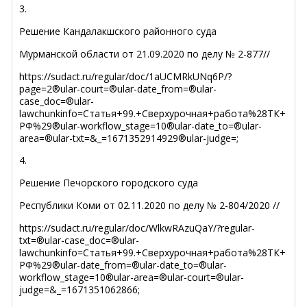
3.
Решение Кандалакшского районного суда
Мурманской области от 21.09.2020 по делу № 2-877//
https://sudact.ru/regular/doc/1aUCMRkUNq6P/?
page=2®ular-court=®ular-date_from=®ular-
case_doc=®ular-
lawchunkinfo=Статья+99.+Сверхурочная+работа%28ТК+
РФ%29®ular-workflow_stage=10®ular-date_to=®ular-
area=®ular-txt=&_=1671352914929®ular-judge=;
4.
Решение Печорского городского суда
Республики Коми от 02.11.2020 по делу № 2-804/2020 //
https://sudact.ru/regular/doc/WlkwRAzuQaY/?regular-
txt=®ular-case_doc=®ular-
lawchunkinfo=Статья+99.+Сверхурочная+работа%28ТК+
РФ%29®ular-date_from=®ular-date_to=®ular-
workflow_stage=10®ular-area=®ular-court=®ular-
judge=&_=1671351062866;