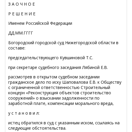
З А О Ч Н О Е
Р Е Ш Е Н И Е
Именем Российской Федерации
ДД.ММ.ГГГГ
Богородский городской суд Нижегородской области в
составе:
председательствующего Кувшиновой Т.С.
при секретаре судебного заседания Лябиной Е.В.
рассмотрев в открытом судебном заседании
гражданское дело по иску Шаповалова Е.В. к Обществу
с ограниченной ответственностью Строительный
концерн «Реконструкция объектов строительство
сооружений» о взыскании задолженности по
заработной плате, компенсации морального вреда,
у с т а н о в и л:
истец обратился в суд с указанным иском, ссылаясь на
следующие обстоятельства.