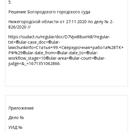
5.
Решение Богородского городского суда
Нижегородской области от 27.11.2020 по делу № 2-
826/2020 //
https://sudact.ru/regular/doc/D7Vpx88uxHdl/?regular-
txt=®ular-case_doc=®ular-
lawchunkinfo=Статья+99.+Сверхурочная+работа%28ТК+
РФ%29®ular-date_from=®ular-date_to=®ular-
workflow_stage=10®ular-area=®ular-court=®ular-
judge=&_=1671351062866.
Приложение
Дело №
УИД №