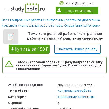
admin@studynote.ru
Вход
/
Регистрация
Все
>
Контрольные работы
>
Контрольные работы по управлению
качеством
> контрольная работа на тему: «Управление качеством»
Тема контрольной работы: контрольная
работа на тему: «Управление качеством»
Купить
за 150 ₽
Заказать новую
работу
Более 20 способов оплатить! Сразу получаете ссылку
на скачивание. Гарантия 3 дня. Исключительно для
ознакомления!
Учебное заведение:
Другие города > ДРУГОЕ
Тип работы:
Контрольные работы
Категория:
Управление качеством
Оценка:
5
Дата публикации:
28.03.2011