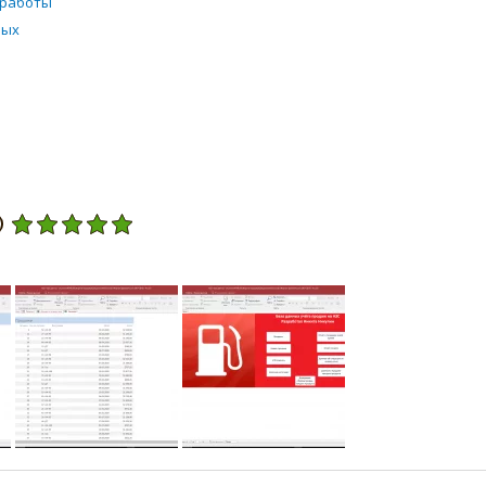
 работы
ных