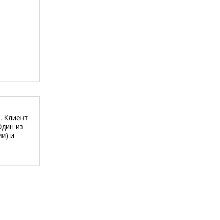
. Клиент
Один из
и) и