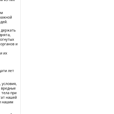
ем
 важной
дей.
а держать
днята,
согнутых
 органов и
и их
цати лет
 условия,
т вредные
 тела при
тат нашей
м нашим