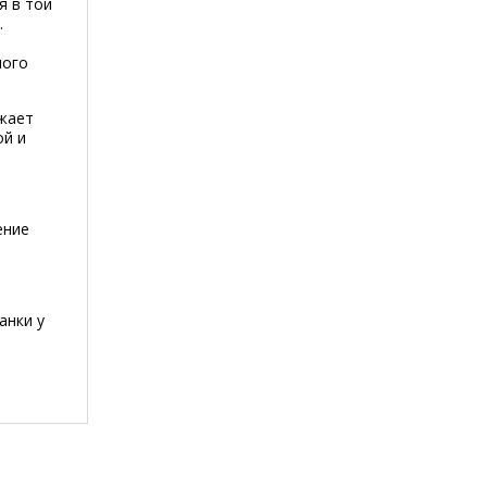
я в той
.
ного
ижает
ой и
ение
анки у