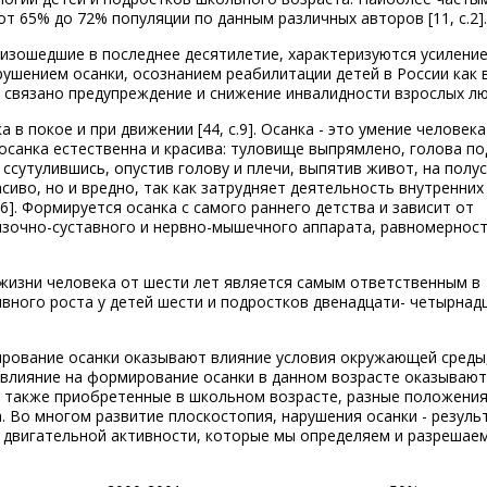
т 65% до 72% популяции по данным различных авторов [11, с.2].
изошедшие в последнее десятилетие, характеризуются усилени
рушением осанки, осознанием реабилитации детей в России как
й связано предупреждение и снижение инвалидности взрослых лю
 в покое и при движении [44, с.9]. Осанка - это умение человек
осанка естественна и красива: туловище выпрямлено, голова по
 ссутулившись, опустив голову и плечи, выпятив живот, на полу
асиво, но и вредно, так как затрудняет деятельность внутренних
6]. Формируется осанка с самого раннего детства и зависит от
зочно-суставного и нервно-мышечного аппарата, равномерност
жизни человека от шести лет является самым ответственным в
вного роста у детей шести и подростков двенадцати- четырнад
мирование осанки оказывают влияние условия окружающей среды,
 влияние на формирование осанки в данном возрасте оказываю
а также приобретенные в школьном возрасте, разные положения
. Во многом развитие плоскостопия, нарушения осанки - резуль
и двигательной активности, которые мы определяем и разрешае