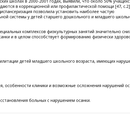
ких школах в 2000-2001 годах, выявили, что около 50% учащихс
даются в коррекционной или профилактической помощи [47, с.2]
 диспансеризация позволила установить наиболее частую
ьной системы у детей старшего дошкольного и младшего школь
пециальных комплексов физкультурных занятий значительно сн
санки и в целом способствует формированию физически здоров
илитации детей младшего школьного возраста, имеющих наруш
ия, особенности клиники и возможные осложнения нарушений ос
сстановления больных с нарушением осанки.