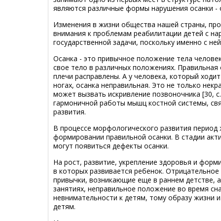
являются различные формы нарушения осанки - о
Изменения в жизни общества нашей страны, про
внимания к проблемам реабилитации детей с на
государственной задачи, поскольку именно с не
Осанка - это привычное положение тела человека
свое тело в различных положениях. Правильная 
плечи расправлены. А у человека, который ходит
ногах, осанка неправильная. Это не только некр
может вызвать искривление позвоночника [30, с.
гармоничной работы мышц костной системы, свя
развития.
В процессе морфологического развития период 
формировании правильной осанки. В стадии акти
могут появиться дефекты осанки.
На рост, развитие, укрепление здоровья и фор
в которых развивается ребенок. Отрицательное
привычки, возникающие еще в раннем детстве, 
занятиях, неправильное положение во время сна
невнимательности к детям, тому образу жизни 
детям.