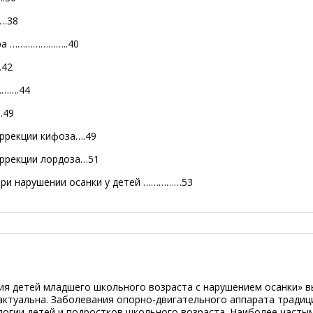
…38
ера …………………..40
42
…….44
49
рекции кифоза….49
ррекции
лордоза…51
 нарушении осанки у детей ……………53
я детей младшего школьного возраста с нарушением осанки» в
 актуальна. Заболевания опорно-двигательного аппарата тради
логии детей и подростков школьного возраста. Наиболее частым