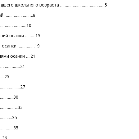
 младшего школьного возраста …………………………………5
етей …………………….8
 …………………………10
шений осанки ………15
ий осанки ……………19
иями осанки
….21
………………...21
..25
………......27
………….30
……………..33
………….35
………..35
.36