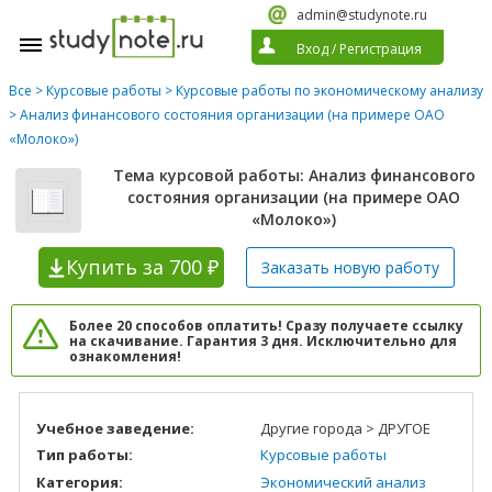
admin@studynote.ru
Вход
/
Регистрация
Все
>
Курсовые работы
>
Курсовые работы по экономическому анализу
> Анализ финансового состояния организации (на примере ОАО
«Молоко»)
Тема курсовой работы: Анализ финансового
состояния организации (на примере ОАО
«Молоко»)
Купить
за 700 ₽
Заказать новую
работу
Более 20 способов оплатить! Сразу получаете ссылку
на скачивание. Гарантия 3 дня. Исключительно для
ознакомления!
Учебное заведение:
Другие города > ДРУГОЕ
Тип работы:
Курсовые работы
Категория:
Экономический анализ