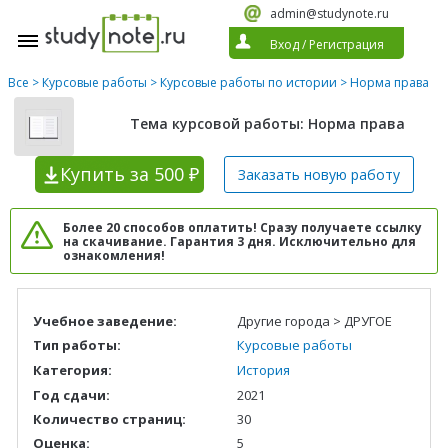
admin@studynote.ru
Вход
/
Регистрация
Все
>
Курсовые работы
>
Курсовые работы по истории
> Норма права
Тема курсовой работы: Норма права
Купить
за 500 ₽
Заказать новую
работу
Более 20 способов оплатить! Сразу получаете ссылку
на скачивание. Гарантия 3 дня. Исключительно для
ознакомления!
Учебное заведение:
Другие города > ДРУГОЕ
Тип работы:
Курсовые работы
Категория:
История
Год сдачи:
2021
Количество страниц:
30
Оценка:
5