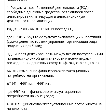
1. Результат хозяйственной деятельности (РХД) -
свободные денежные средства, остающиеся после
инвестирования в текущую и инвестиционную
деятельность организации.
РХД = БРЭИ - ∆ФЭП ± ЧДС инвест.деят.,
где БРЭИ – брутто-результат эксплуатации инвестиций
(сумма денег, которыми управляет организация ради
получения прибыли);
ЧДС инвест.деят.- разность между всеми поступлениями
по инвестиционной деятельности и всеми видами
расходования денежных средств (ф. №4, стр.340, гр. 3);
∆ФЭП - изменение финансово-эксплуатационных
потребностей организации.
∆ФЭП = ФЭП к.г. – ФЭП н.г.,
где ФЭП к.г. – финансово-эксплуатационные
потребности на конец года;
ФЭП н.г - финансово-эксплуатационные потребности на
начало года.