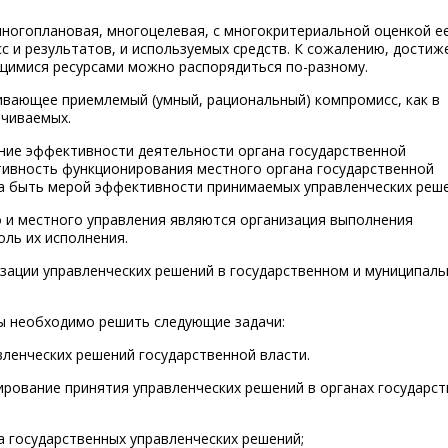
многоплановая, многоцелевая, с многокритериальной оценкой е
 и результатов, и используемых средств. К сожалению, достиж
щимися ресурсами можно распорядиться по-разному.
вающее приемлемый (умный, рациональный) компромисс, как в
ачиваемых.
ние эффективности деятельности органа государственной
тивность функционирования местного органа государственной
на быть мерой эффективности принимаемых управленческих реше
 и местного управления являются организация выполнения
ль их исполнения.
изации управленческих решений в государственном и муниципал
ты необходимо решить следующие задачи:
вленческих решений государственной власти.
ирование принятия управленческих решений в органах государс
а государственных управленческих решений;