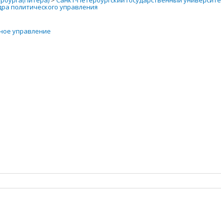
рбурга(Питера)
>
Санкт-Петербургский государственный университет
ра политического управления
ное управление