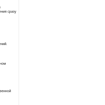
е
ения сразу
ний.
ьном
твенной