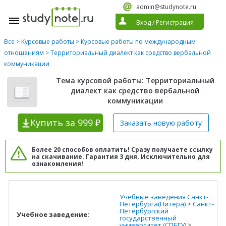
admin@studynote.ru
Вход
/
Регистрация
Все
>
Курсовые работы
>
Курсовые работы по международным
отношениям
> Территориальный диалект как средство вербальной
коммуникации
Тема курсовой работы: Территориальный
диалект как средство вербальной
коммуникации
Купить
за 999 ₽
Заказать новую
работу
Более 20 способов оплатить! Сразу получаете ссылку
на скачивание. Гарантия 3 дня. Исключительно для
ознакомления!
Учебные заведения Санкт-
Петербурга(Питера)
>
Санкт-
Петербургский
Учебное заведение:
государственный
университет (СПБГУ)
>