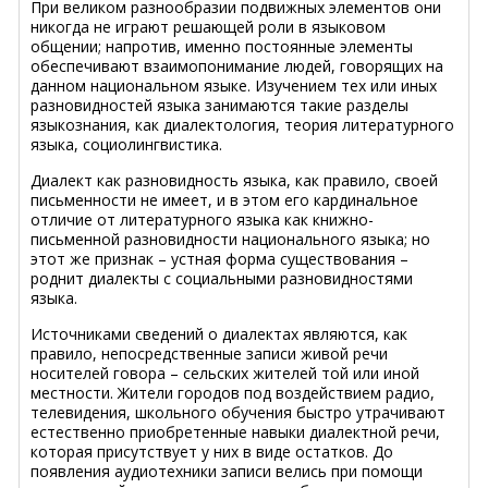
При великом разнообразии подвижных элементов они
никогда не играют решающей роли в языковом
общении; напротив, именно постоянные элементы
обеспечивают взаимопонимание людей, говорящих на
данном национальном языке. Изучением тех или иных
разновидностей языка занимаются такие разделы
языкознания, как диалектология, теория литературного
языка, социолингвистика.
Диалект как разновидность языка, как правило, своей
письменности не имеет, и в этом его кардинальное
отличие от литературного языка как книжно-
письменной разновидности национального языка; но
этот же признак – устная форма существования –
роднит диалекты с социальными разновидностями
языка.
Источниками сведений о диалектах являются, как
правило, непосредственные записи живой речи
носителей говора – сельских жителей той или иной
местности. Жители городов под воздействием радио,
телевидения, школьного обучения быстро утрачивают
естественно приобретенные навыки диалектной речи,
которая присутствует у них в виде остатков. До
появления аудиотехники записи велись при помощи