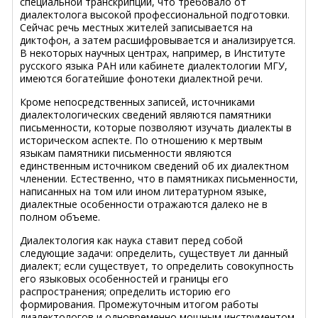
специальной транскрипции, что требовало от
диалектолога высокой профессиональной подготовки.
Сейчас речь местных жителей записывается на
диктофон, а затем расшифровывается и анализируется.
В некоторых научных центрах, например, в Институте
русского языка РАН или кабинете диалектологии МГУ,
имеются богатейшие фонотеки диалектной речи.
Кроме непосредственных записей, источниками
диалектологических сведений являются памятники
письменности, которые позволяют изучать диалекты в
историческом аспекте. По отношению к мертвым
языкам памятники письменности являются
единственным источником сведений об их диалектном
членении. Естественно, что в памятниках письменности,
написанных на том или ином литературном языке,
диалектные особенности отражаются далеко не в
полном объеме.
Диалектология как наука ставит перед собой
следующие задачи: определить, существует ли данный
диалект; если существует, то определить совокупность
его языковых особенностей и границы его
распространения; определить историю его
формирования. Промежуточным итогом работы
диалектологов и одновременно мощным инструментом