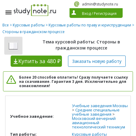
admin@studynote.ru
Вход
/
Регистрация
Все
>
Курсовые работы
>
Курсовые работы по праву и юриспруденции
>
Стороны в гражданском процессе
Тема курсовой работы: Стороны в
гражданском процессе
Купить
за 480 ₽
Заказать новую
работу
Более 20 способов оплатить! Сразу получаете ссылку
на скачивание. Гарантия 3 дня. Исключительно для
ознакомления!
Учебные заведения Москвы
>
Средние специальные
учебные заведения
>
Учебное заведение:
Московский вечерний
авиационный
технологический техникум
Тип работы:
Курсовые работы