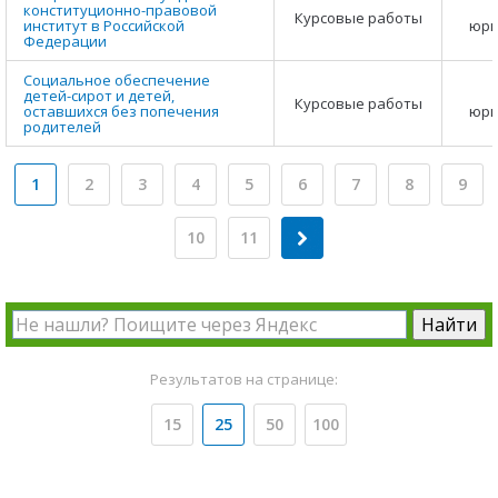
конституционно-правовой
Курсовые работы
институт в Российской
юри
Федерации
Социальное обеспечение
детей-сирот и детей,
Курсовые работы
оставшихся без попечения
юри
родителей
1
2
3
4
5
6
7
8
9
10
11
Результатов на странице:
15
25
50
100