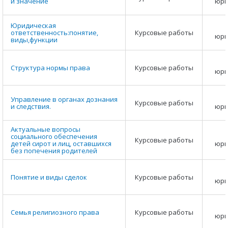
и значение
юри
Юридическая
ответственность:понятие,
Курсовые работы
юри
виды,функции
Структура нормы права
Курсовые работы
юри
Управление в органах дознания
Курсовые работы
и следствия.
юри
Актуальные вопросы
социального обеспечения
Курсовые работы
детей сирот и лиц, оставшихся
юри
без попечения родителей
Понятие и виды сделок
Курсовые работы
юри
Семья религиозного права
Курсовые работы
юри