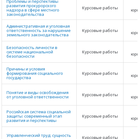
Проблемы и перспективы
развития прокурорского
Курсовые работы
надзора в сфере местного
юри
законодательства
Административная и уголовная
ответственность за нарушение
Курсовые работы
юри
земельного законодательства
Безопасность личности в
системе национальной
Курсовые работы
юри
безопасности
Причины и условия
формирования социального
Курсовые работы
юри
государства
Понятие и виды освобождения
Курсовые работы
от уголовной ответственности
юри
Российская система социальной
защиты: современный этап
Курсовые работы
юри
развития и перспективы
Управленческий труд: сущность
Курсовые работы