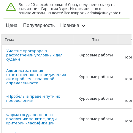
Более 20 способов оплаты! Сразу получаете ссылку на
скачивание. Гарантия 3 дня. Исключительно в
ознакомительных целях! Все вопросы admin@studynote.ru
Цена
Популярность
Новизна
Тема
Тип
К
Участие прокурора в
рассмотрении уголовных дел
Курсовые работы
юри
судами
Административная
ответственность юридических
Курсовые работы
лиц: проблемы правовой
юри
определенности
«Пробелы в праве и пути их
Курсовые работы
преодоления».
юри
Форма государственного
правления: понятие, виды,
Курсовые работы
юри
критерии классификации