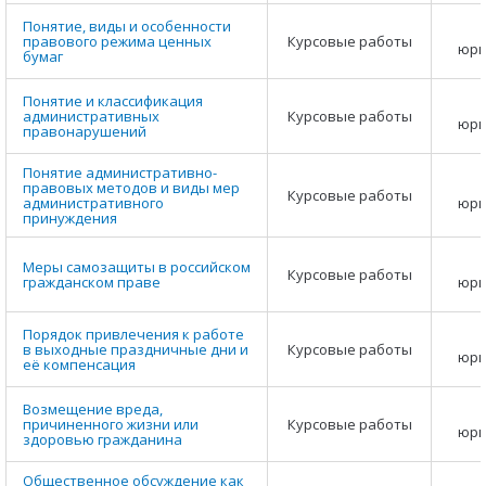
Понятие, виды и особенности
правового режима ценных
Курсовые работы
юри
бумаг
Понятие и классификация
административных
Курсовые работы
юри
правонарушений
Понятие административно-
правовых методов и виды мер
Курсовые работы
административного
юри
принуждения
Меры самозащиты в российском
Курсовые работы
гражданском праве
юри
Порядок привлечения к работе
в выходные праздничные дни и
Курсовые работы
юри
её компенсация
Возмещение вреда,
причиненного жизни или
Курсовые работы
юри
здоровью гражданина
Общественное обсуждение как