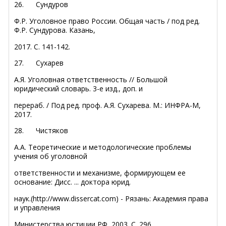
26.
Сундуров
Ф.Р. Уголовное право России. Общая часть / под ред.
Ф.Р. Сундурова. Казань,
2017. С. 141-142.
27.
Сухарев
А.Я. Уголовная ответственность // Большой
юридический словарь. 3-е изд., доп. и
перераб. / Под ред. проф. А.Я. Сухарева. М.: ИНФРА-М,
2017.
28.
Чистяков
А.А. Теоретические и методологические проблемы
учения об уголовной
ответственности и механизме, формирующем ее
основание: Дисс. ... доктора юрид.
наук.(http://www.dissercat.com) - Рязань: Академия права
и управления
Министерства юстиции РФ, 2003. С. 296.