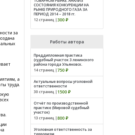
ТОВАРНОМ РЫНКЕ. АНАЛИЗ
СОСТОЯНИЯ КОНКУРЕНЦИИ НА
РЫНКЕ ПРИРОДНОГО ГАЗА ЗА
ПЕРИОД 2014 – 2018 гг.
300 ₽
12 страниц |
ности за
создана
Работы автора
нальных
Преддипломная практика
(судебный участок 3 ленинского
евает
района города Ульяновск.
750 ₽
14 страниц |
иятиям, а
Актуальные вопросы уголовной
ты труда.
ответственности
1500 ₽
30 страниц |
окую
всех
Отчёт по производственной
практике (Мировой судебный
участок)
тва.
800 ₽
13 страниц |
ции
на
Уголовная ответственность за
терроризм