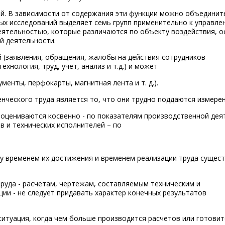
й. В зависимости от содержания эти функции можно объединит
вых исследований выделяет семь групп применительно к управле
деятельностью, которые различаются по объекту воздействия, 
й деятельности.
(заявления, обращения, жалобы на действия сотрудников
хнология, труд, учет, анализ и т.д.) и может
менты, перфокарты, магнитная лента и т. д.).
нческого труда является то, что они трудно поддаются измере
а оцениваются косвенно - по показателям производственной дея
в и технических исполнителей – по
у временем их достижения и временем реализации труда сущес
уда - расчетам, чертежам, составляемым техническим и
ии - не следует придавать характер конечных результатов
ситуация, когда чем больше производится расчетов или готовит