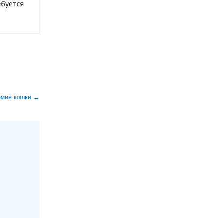
ебуется
омия кошки →