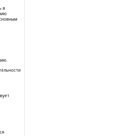
ь в
нию
основным
нию.
тельности
твует
ся