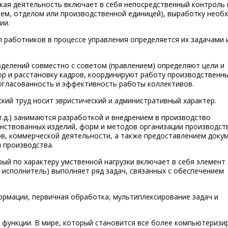
ская деятельность включает в себя непосредственный контроль 
ем, отделом или производственной единицей), выработку необ
ии.
п работников в процессе управления определяется их задачами 
зделений совместно с советом (правлением) определяют цели и
р и расстановку кадров, координируют работу производственны
огласованность и эффективность работы коллективов.
ский труд носит эвристический и административный характер.
т.д.) занимаются разработкой и внедрением в производство
енствованных изделий, форм и методов организации производств
ов, коммерческой деятельности, а также предоставлением доку
я производства.
рый по характеру умственной нагрузки включает в себя элемент
 исполнитель) выполняет ряд задач, связанных с обеспечением
ормации, первичная обработка, мультиплексирование задач и
функции. В мире, который становится все более компьютеризи