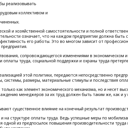
обы реализовывать
трудовым коллективом и
дчиненных.
ской и хозяйственной самостоятельности и полной ответствен
тельности означает, что на каждом предприятии должна быть 
фективность его работы. Это во многом зависит от профессио
в предприятия.
ствования, сопровождающегося изменениями в экономическом и
и оплаты труда, социальной поддержки и охраны труда претерп
еализацией этой политики, передаются непосредственно предпр
 системы, размеры, материальные стимулы и последствия опла
 только как элемент экономического механизма, но и несет выс
раждению менеджеров за их труд должен быть таким же, как и у 
ывают существенное влияние на конечный результат производс
 и на структуре оплаты труда. Ведь успешные меры по мобилиза
ся одной из предпосылок повышения производительности труда 