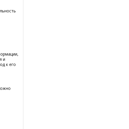
ельность
формации,
я и
од к его
можно