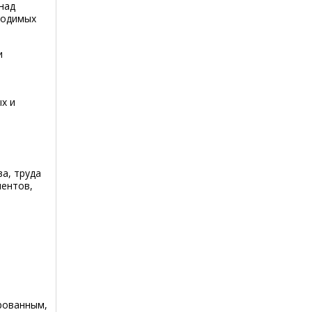
над
ходимых
и
х и
а, труда
ментов,
рованным,