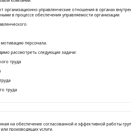
ибыли компании.
 организационно-управленческие отношения в органах внутрен
ными в процессе обеспечения управляемости организации.
авленческого
ю мотивацию персонала.
димо рассмотреть следующие задачи:
кого труда
в
труда
го труда
енная на обеспечение согласованной и эффективной работы гру
или производящих услуги.