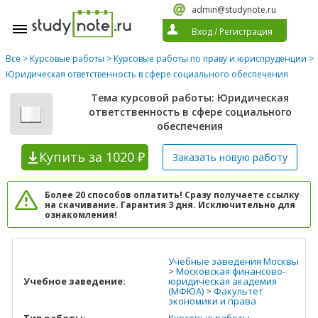
admin@studynote.ru
Вход
/
Регистрация
Все
>
Курсовые работы
>
Курсовые работы по праву и юриспруденции
>
Юридическая ответственность в сфере социального обеспечения
Тема курсовой работы: Юридическая
ответственность в сфере социального
обеспечения
Купить
за 1020 ₽
Заказать новую
работу
Более 20 способов оплатить! Сразу получаете ссылку
на скачивание. Гарантия 3 дня. Исключительно для
ознакомления!
Учебные заведения Москвы
>
Московская финансово-
Учебное заведение:
юридическая академия
(МФЮА)
>
Факультет
экономики и права
Тип работы:
Курсовые работы