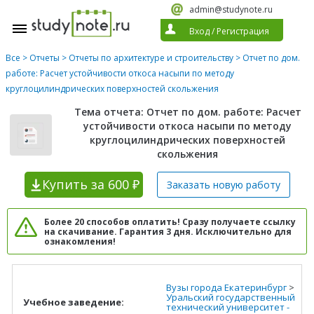
admin@studynote.ru
Вход
/
Регистрация
Все
>
Отчеты
>
Отчеты по архитектуре и строительству
> Отчет по дом.
работе: Расчет устойчивости откоса насыпи по методу
круглоцилиндрических поверхностей скольжения
Тема отчета: Отчет по дом. работе: Расчет
устойчивости откоса насыпи по методу
круглоцилиндрических поверхностей
скольжения
Купить
за 600 ₽
Заказать новую
работу
Более 20 способов оплатить! Сразу получаете ссылку
на скачивание. Гарантия 3 дня. Исключительно для
ознакомления!
Вузы города Екатеринбург
>
Уральский государственный
Учебное заведение:
технический университет -