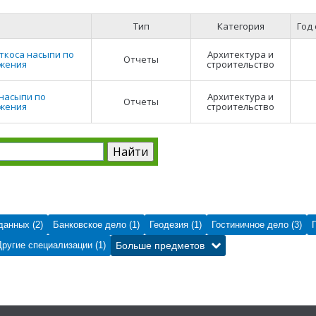
Тип
Категория
Год
ткоса насыпи по
Архитектура и
Отчеты
ьжения
строительство
 насыпи по
Архитектура и
Отчеты
ьжения
строительство
данных (2)
Банковское дело (1)
Геодезия (1)
Гостиничное дело (3)
Другие специализации (1)
Больше предметов