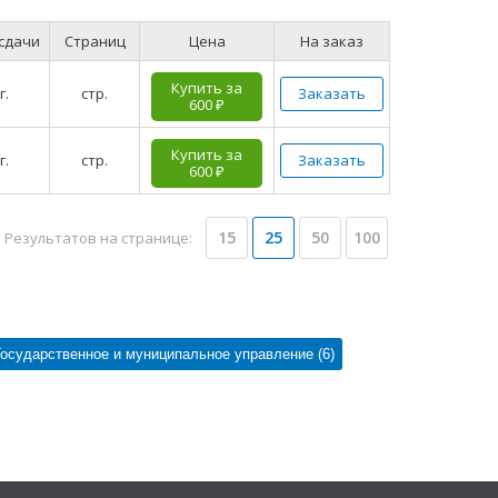
 сдачи
Страниц
Цена
На заказ
Купить за
г.
стр.
Заказать
600 ₽
Купить за
г.
стр.
Заказать
600 ₽
15
25
50
100
Результатов на странице:
Государственное и муниципальное управление (6)