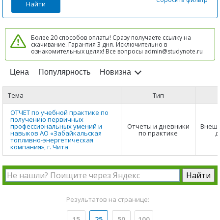
Найти
Более 20 способов оплаты! Сразу получаете ссылку на
скачивание. Гарантия 3 дня. Исключительно в
ознакомительных целях! Все вопросы admin@studynote.ru
Цена
Популярность
Новизна
Тема
Тип
ОТЧЕТ по учебной практике по
получению первичных
профессиональных умений и
Отчеты и дневники
Внешн
навыков АО «Забайкальская
по практике
д
топливно-энергетическая
компания», г. Чита
Результатов на странице:
15
25
50
100