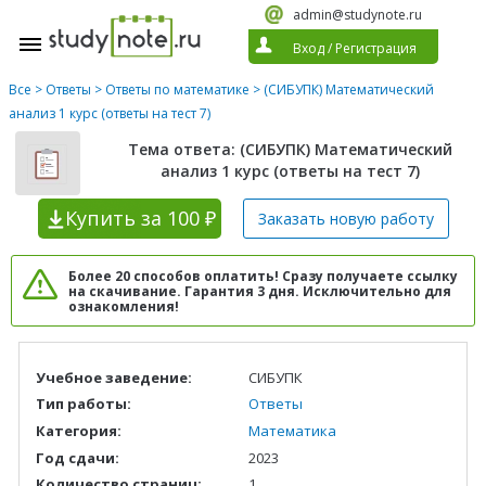
admin@studynote.ru
Вход
/
Регистрация
Все
>
Ответы
>
Ответы по математике
> (СИБУПК) Математический
анализ 1 курс (ответы на тест 7)
Тема ответа: (СИБУПК) Математический
анализ 1 курс (ответы на тест 7)
Купить
за 100 ₽
Заказать новую
работу
Более 20 способов оплатить! Сразу получаете ссылку
на скачивание. Гарантия 3 дня. Исключительно для
ознакомления!
Учебное заведение:
СИБУПК
Тип работы:
Ответы
Категория:
Математика
Год сдачи:
2023
Количество страниц:
1