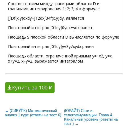
Соответствием между границами области D и
границами интегрирования 1; 2; 3; 4 в формуле
∫∫Df(x,y)dxdy=∫12dx∫34f(x,y)dy, является
Повторный интеграл ∫01dy∫0yex+ydx равен
Площадь S плоской области D вычисляется по формуле
Повторный интеграл ∫01dy∫y√3y√xydx равен
Площадь области, ограниченной кривыми y=−x2, y=x,
x+y=2, x−y=2, выражается интегралом
Купить за 100 ₽
← (СИБУПК) Математический
(ЮРАЙТ) Сети и
анализ 1 курс (ответы на тест 6)
телекоммуникации. Глава 4.
Канальный уровень (ответы на
тест ) →