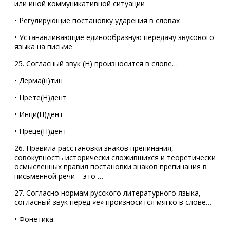
или иной коммуникативной ситуации
• Регулирующие постановку ударения в словах
• Устанавливающие единообразную передачу звукового
языка на письме
25. Согласный звук (Н) произносится в слове…
• Дерма(н)тин
• Прете(Н)дент
• Инци(Н)дент
• Преце(Н)дент
26. Правила расстановки знаков препинания,
совокупность исторически сложившихся и теоретически
осмысленных правил постановки знаков препинания в
письменной речи – это …
27. Согласно нормам русского литературного языка,
согласный звук перед «е» произносится мягко в слове…
• Фонетика