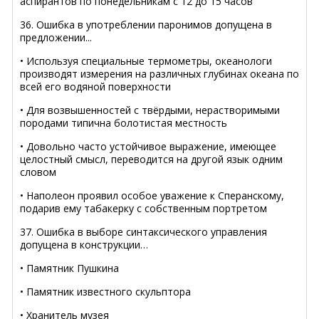
аспирантов по понедельникам с 12 до 15 часов
36. Ошибка в употреблении паронимов допущена в
предложении...
• Используя специальные термометры, океанологи
производят измерения на различных глубинах океана по
всей его водяной поверхности
• Для возвышенностей с твёрдыми, нерастворимыми
породами типична болотистая местность
• Довольно часто устойчивое выражение, имеющее
целостный смысл, переводится на другой язык одним
словом
• Наполеон проявил особое уважение к Сперанскому,
подарив ему табакерку с собственным портретом
37. Ошибка в выборе синтаксического управления
допущена в конструкции…
• Памятник Пушкина
• Памятник известного скульптора
• Хранитель музея