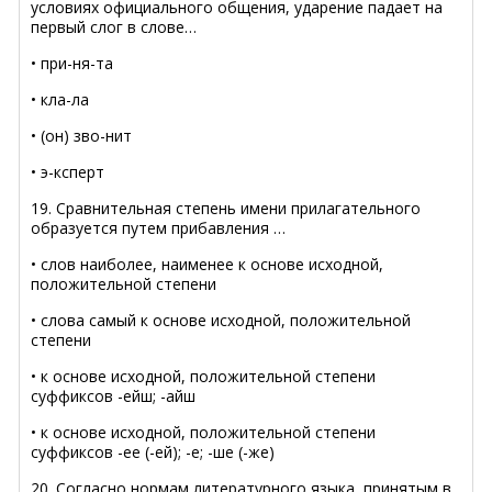
условиях официального общения, ударение падает на
первый слог в слове…
• при-ня-та
• кла-ла
• (он) зво-нит
• э-ксперт
19. Сравнительная степень имени прилагательного
образуется путем прибавления …
• слов наиболее, наименее к основе исходной,
положительной степени
• слова самый к основе исходной, положительной
степени
• к основе исходной, положительной степени
суффиксов -ейш; -айш
• к основе исходной, положительной степени
суффиксов -ее (-ей); -е; -ше (-же)
20. Согласно нормам литературного языка, принятым в