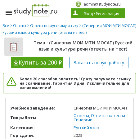
admin@studynote.ru
Вход
/
Регистрация
Все
>
Ответы
>
Ответы по русскому языку
> (Синергия МОИ МТИ МОСАП)
Русский язык и культура речи (ответы на тест)
Тема : (Синергия МОИ МТИ МОСАП) Русский
язык и культура речи (ответы на тест)
Купить
за 200 ₽
Заказать новую
работу
Более 20 способов оплатить! Сразу получаете ссылку
на скачивание. Гарантия 3 дня. Исключительно для
ознакомления!
Учебное заведение:
Синергия МОИ МТИ МОСАП
Ответы
,
Ответы на тесты
Тип работы:
Синергии
Категория:
Русский язык
Год сдачи:
2023