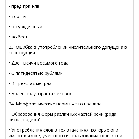
• пред-при-няв
• тор-ты
• о-су-жде-нный
• ас-бест
23. Ошибка в употреблении числительного допущена в
конструкции:
• Две тысячи восьмого года
• С пятидесятью рублями
• В трехстах метрах
• Более полутораста человек
24. Морфологические нормы – это правила ...
• Образования форм различных частей речи (рода,
числа, падежа)
• Употребления слов в тех значениях, которые они
имеют в языке, уместного использования слов в той