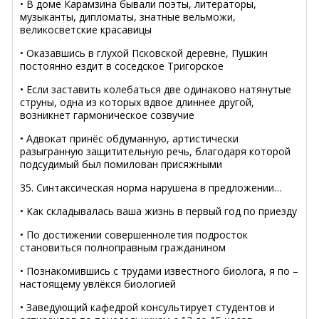
• В доме Карамзина бывали поэты, литераторы,
музыканты, дипломаты, знатные вельможи,
великосветские красавицы
• Оказавшись в глухой Псковской деревне, Пушкин
постоянно ездит в соседское Тригорское
• Если заставить колебаться две одинаково натянутые
струны, одна из которых вдвое длиннее другой,
возникнет гармоническое созвучие
• Адвокат принёс обдуманную, артистически
разыгранную защитительную речь, благодаря которой
подсудимый был помилован присяжными
35. Синтаксическая норма нарушена в предложении…
• Как складывалась ваша жизнь в первый год по приезду
• По достижении совершеннолетия подросток
становиться полноправным гражданином
• Познакомившись с трудами известного биолога, я по –
настоящему увлёкся биологией
• Заведующий кафедрой консультирует студентов и