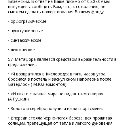
Вяземский. В ответ на Ваше письмо от 05.07.09 мы
вынуждены сообщить Вам, что, к сожалению, не
сможем сделать пожертвования Вашему фонду
• орфографические
• пунктуационные
• синтаксические
• лексические
57. Метафора является средством выразительности в
предложении...
• «Я возвратился в Кисловодск в пять часов утра,
бросился в постель и заснул сном Наполеона после
Ватерлоо» ( М.Ю.Лермонтов).
• «И никто с начала мира не видал такого пира»
(А.Пушкин).
• Золото и серебро получили наши спортсмены.
• Впереди стояла чёрно-пегая берёза, вся прошитая
солнцем, трепещущая от тепла и лёгкого дуновения.