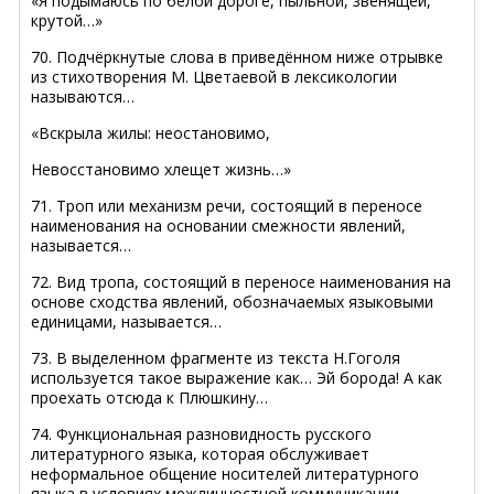
«Я подымаюсь по белой дороге, пыльной, звенящей,
крутой…»
70. Подчёркнутые слова в приведённом ниже отрывке
из стихотворения М. Цветаевой в лексикологии
называются…
«Вскрыла жилы: неостановимо,
Невосстановимо хлещет жизнь…»
71. Троп или механизм речи, состоящий в переносе
наименования на основании смежности явлений,
называется…
72. Вид тропа, состоящий в переносе наименования на
основе сходства явлений, обозначаемых языковыми
единицами, называется…
73. В выделенном фрагменте из текста Н.Гоголя
используется такое выражение как… Эй борода! А как
проехать отсюда к Плюшкину…
74. Функциональная разновидность русского
литературного языка, которая обслуживает
неформальное общение носителей литературного
языка в условиях межличностной коммуникации