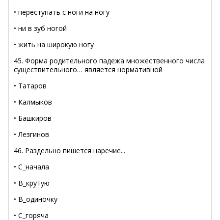
• переступать с ноги на ногу
• ни в зуб ногой
• жить на широкую ногу
45. Форма родительного падежа множественного числа
существительного… является нормативной
• Татаров
• Калмыков
• Башкиров
• Лезгинов
46. Раздельно пишется наречие...
• С_начала
• В_крутую
• В_одиночку
• С_горяча