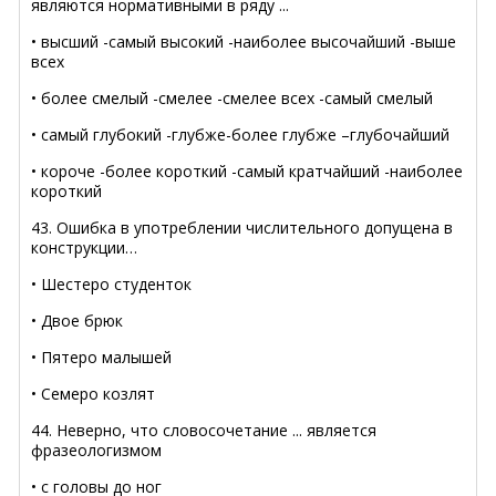
являются нормативными в ряду ...
• высший -самый высокий -наиболее высочайший -выше
всех
• более смелый -смелее -смелее всех -самый смелый
• самый глубокий -глубже-более глубже –глубочайший
• короче -более короткий -самый кратчайший -наиболее
короткий
43. Ошибка в употреблении числительного допущена в
конструкции…
• Шестеро студенток
• Двое брюк
• Пятеро малышей
• Семеро козлят
44. Неверно, что словосочетание ... является
фразеологизмом
• с головы до ног