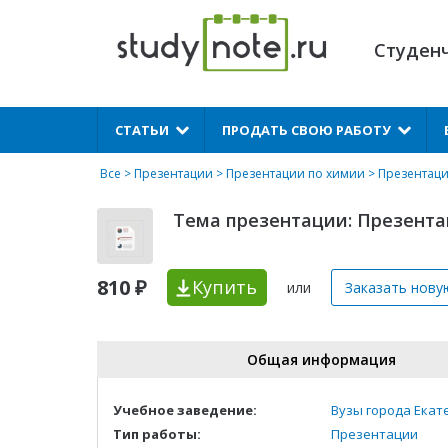
Студен
X
СТАТЬИ
ПРОДАТЬ СВОЮ РАБОТУ
Все
>
Презентации
>
Презентации по химии
> Презентаци
Тема презентации: Презента
810 ₽
Купить
или
Заказать нову
Общая информация
Учебное заведение:
Вузы города Екат
Тип работы:
Презентации