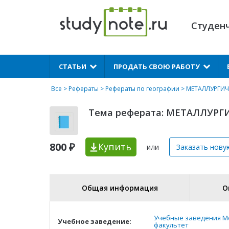
Студен
X
СТАТЬИ
ПРОДАТЬ СВОЮ РАБОТУ
Все
>
Рефераты
>
Рефераты по географии
> МЕТАЛЛУРГИ
Тема реферата: МЕТАЛЛУР
800 ₽
Купить
или
Заказать нову
Общая информация
О
Учебные заведения М
Учебное заведение:
факультет