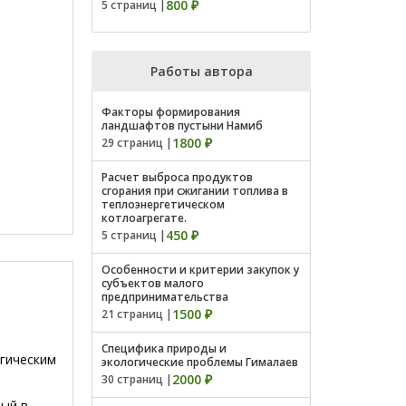
800 ₽
5 страниц |
Работы автора
Факторы формирования
ландшафтов пустыни Намиб
1800 ₽
29 страниц |
Расчет выброса продуктов
сгорания при сжигании топлива в
теплоэнергетическом
котлоагрегате.
450 ₽
5 страниц |
Особенности и критерии закупок у
субъектов малого
предпринимательства
1500 ₽
21 страниц |
Специфика природы и
гическим
экологические проблемы Гималаев
2000 ₽
30 страниц |
ный в