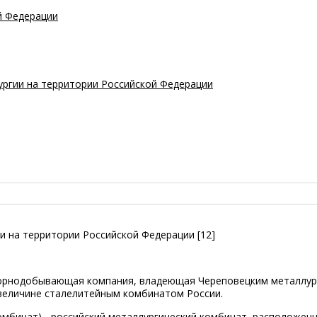
й Федерации
лургии на территории Российской Федерации
и на территории Российской Федерации [12]
горнодобывающая компания, владеющая Череповецким металлур
величине сталелитейным комбинатом России.
мбинат) - российский металлургический комбинат, расположен