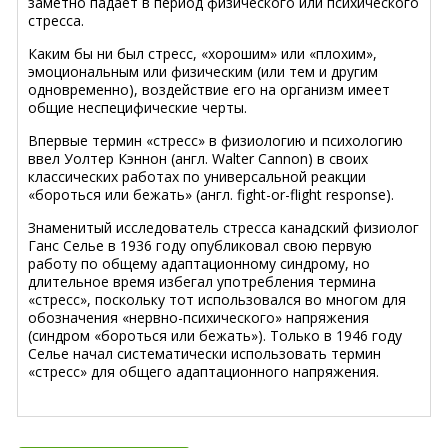
заметно падает в период физического или психического
стресса.
Каким бы ни был стресс, «хорошим» или «плохим»,
эмоциональным или физическим (или тем и другим
одновременно), воздействие его на организм имеет
общие неспецифические черты.
Впервые термин «стресс» в физиологию и психологию
ввел Уолтер Кэннон (англ. Walter Cannon) в своих
классических работах по универсальной реакции
«бороться или бежать» (англ. fight-or-flight response).
Знаменитый исследователь стресса канадский физиолог
Ганс Селье в 1936 году опубликовал свою первую
работу по общему адаптационному синдрому, но
длительное время избегал употребления термина
«стресс», поскольку тот использовался во многом для
обозначения «нервно-психического» напряжения
(синдром «бороться или бежать»). Только в 1946 году
Селье начал систематически использовать термин
«стресс» для общего адаптационного напряжения.