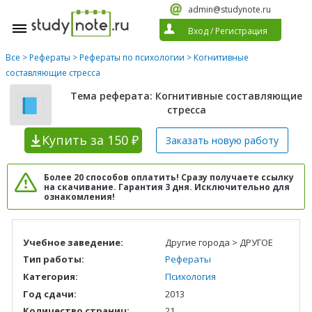
admin@studynote.ru
Вход
/
Регистрация
Все
>
Рефераты
>
Рефераты по психологии
> Когнитивные
составляющие стресса
Тема реферата: Когнитивные составляющие
стресса
Купить
за 150 ₽
Заказать новую
работу
Более 20 способов оплатить! Сразу получаете ссылку
на скачивание. Гарантия 3 дня. Исключительно для
ознакомления!
Учебное заведение:
Другие города > ДРУГОЕ
Тип работы:
Рефераты
Категория:
Психология
Год сдачи:
2013
Количество страниц:
21