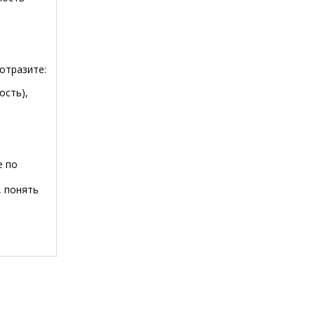
отразите:
ость),
е по
, понять