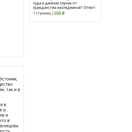
суда в данном случае от
гражданства наследников? Ответ:
200 ₽
1 страниц |
 Эстонии,
щество
, так и в
я в
е и
ле и
что в
Васнецова
мость