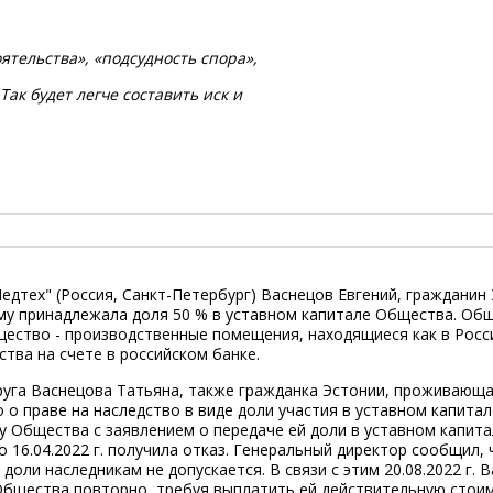
ятельства», «подсудность спора»,
ак будет легче составить иск и
"Медтех" (Россия, Санкт-Петербург) Васнецов Евгений, гражданин
му принадлежала доля 50 % в уставном капитале Общества. Об
ество - производственные помещения, находящиеся как в России
тва на счете в российском банке.
пруга Васнецова Татьяна, также гражданка Эстонии, проживающа
о о праве на наследство в виде доли участия в уставном капитал
ру Общества с заявлением о передаче ей доли в уставном капита
 16.04.2022 г. получила отказ. Генеральный директор сообщил, 
доли наследникам не допускается. В связи с этим 20.08.2022 г. 
Общества повторно, требуя выплатить ей действительную стои