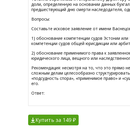
доли, определенную на основании данных бухга
предшествующий дню смерти наследодателя, одна
Вопросы:
Составьте исковое заявление от имени Васнецов
1) обоснование компетенции судов Эстонии или 
компетенции судов общей юрисдикции или арбит
2) обоснование применимого права к заявленному
юридического лица, вещного или наследственно
Рекомендация: несмотря на то, что это прямо н
сложным делам целесообразно структурировать, 
«подсудность спора», «применимое право» и «су
его.
Ответ:
Купить за 149 ₽