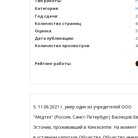
Тип работы:
Р
Категория:
Н
Год сдачи:
2
Количество страниц:
6
Оценка:
5
Дата публикации:
2
Количество просмотров:
4
Рейтинг работы:
5.
11.06.2021 г. умер один из учредителей ООО
"Медтех" (Россия, Санкт-Петербург) Васнецов Е
Эстонии, проживавший в Кингисеппе. На момент
в уставном капитале Общества. Общество имел