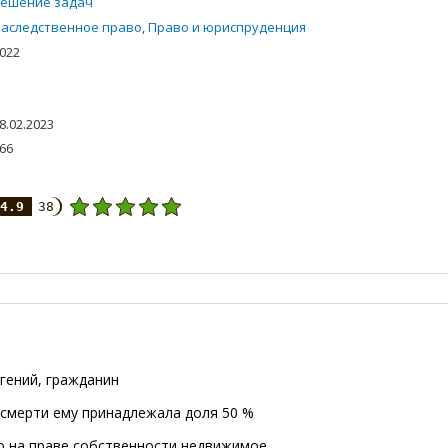
ешение задач
аследственное право
,
Право и юриспруденция
022
8.02.2023
66
4.9
38
вгений, гражданин
 смерти ему принадлежала доля 50 %
о на праве собственности недвижимое