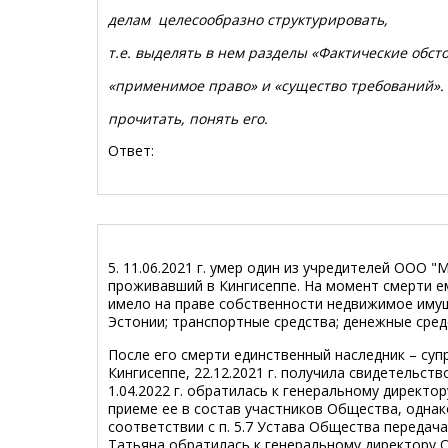
делам целесообразно структурировать,
т.е. выделять в нем разделы «Фактические обсто
«применимое право» и «существо требований». Т
прочитать, понять его.
Ответ:
5. 11.06.2021 г. умер один из учредителей ООО 
проживавший в Кингисеппе. На момент смерти е
имело на праве собственности недвижимое имущ
Эстонии; транспортные средства; денежные средс
После его смерти единственный наследник – су
Кингисеппе, 22.12.2021 г. получила свидетельств
1.04.2022 г. обратилась к генеральному директо
приеме ее в состав участников Общества, однако
соответствии с п. 5.7 Устава Общества передача 
Татьяна обратилась к генеральному директору 