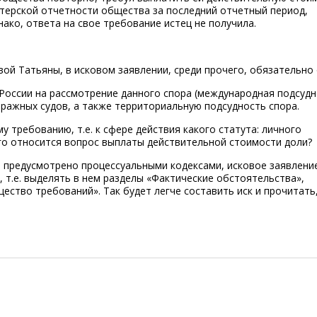
лтерской отчетности общества за последний отчетный период,
ко, ответа на свое требование истец не получила.
ой Татьяны, в исковом заявлении, среди прочего, обязательно 
России на рассмотрение данного спора (международная подсудн
ражных судов, а также территориальную подсудность спора.
 требованию, т.е. к сфере действия какого статута: личного
го относится вопрос выплаты действительной стоимости доли?
е предусмотрено процессуальными кодексами, исковое заявлени
т.е. выделять в нем разделы «Фактические обстоятельства»,
щество требований». Так будет легче составить иск и прочитать