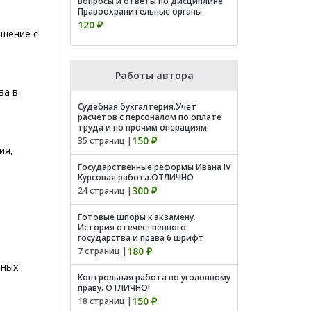
Вопросы и ответы по дисциплине
Правоохранительные органы
120 ₽
ошение с
Работы автора
ва в
Судебная бухгалтерия.Учет
расчетов с персоналом по оплате
труда и по прочим операциям
150 ₽
35 страниц |
ия,
Государственные реформы Ивана IV
Курсовая работа.ОТЛИЧНО
300 ₽
24 страниц |
го
Готовые шпоры к экзамену.
История отечественного
государства и права 6 шрифт
180 ₽
7 страниц |
нных
Контрольная работа по уголовному
праву. ОТЛИЧНО!
150 ₽
18 страниц |