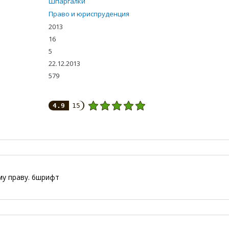
Шпаргалки
Право и юриспруденция
2013
16
5
22.12.2013
579
4.9
15
му праву. 6шрифт