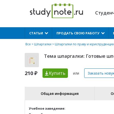
Студен
X
СТАТЬИ
ПРОДАТЬ СВОЮ РАБОТУ
Все
>
Шпаргалки
>
Шпаргалки по праву и юриспруденци
Тема шпаргалки: Готовые шп
210 ₽
Купить
или
Заказать нову
Общая информация
О
Учебное заведение: