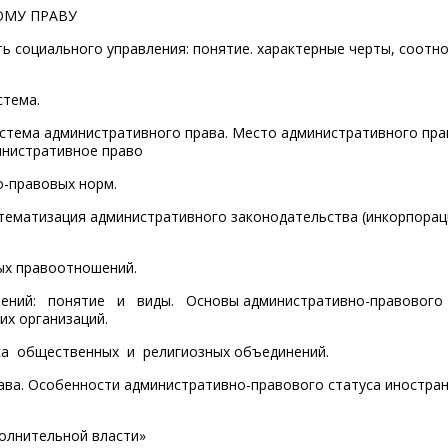
ОМУ ПРАВУ
ть социального управления: понятие. характерные черты, соотн
стема.
истема административного права. Место административного пра
инистративное право
о-правовых норм.
стематизация административного законодательства (инкорпорац
ых правоотношений.
шений: понятие и виды. Основы административно-правово
 организаций.
а общественных и религиозных объединений.
рава. Особенности административно-правового статуса иностра
полнительной власти»