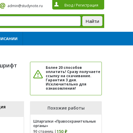
Вход
/
Регистрация
admin@studynote.ru
ПИСАНИИ
6шрифт
Более 20 способов
оплатить! Сразу получаете
ссылку на скачивание.
Гарантия 3 дня.
Исключительно для
ознакомления!
ция
Похожие работы
Шпаргалки «Правоохранительные
органы»
150 ₽
90 страниц |