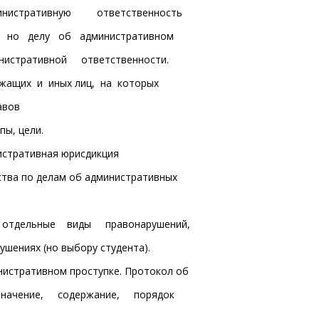
нистративную ответственность
о но делу об административном
истративной ответственности.
жащих и иных лиц, на которых
авов
пы, цели.
истративная юрисдикция
дства по делам об административных
а отдельные виды правонарушений,
ушениях (но выбору студента).
нистративном проступке. Протокол об
начение, содержание, порядок