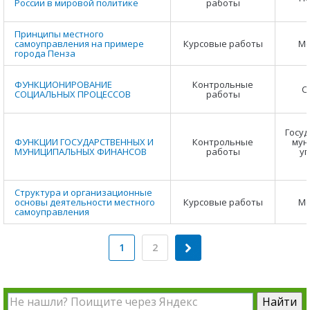
России в мировой политике
работы
Принципы местного
самоуправления на примере
Курсовые работы
Ме
города Пенза
ФУНКЦИОНИРОВАНИЕ
Контрольные
С
СОЦИАЛЬНЫХ ПРОЦЕССОВ
работы
Госуд
ФУНКЦИИ ГОСУДАРСТВЕННЫХ И
Контрольные
мун
МУНИЦИПАЛЬНЫХ ФИНАНСОВ
работы
уп
Структура и организационные
основы деятельности местного
Курсовые работы
Ме
самоуправления
1
2