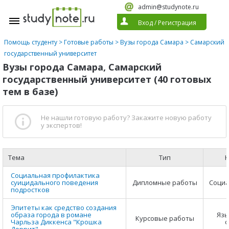
admin@studynote.ru
Вход
/
Регистрация
Помощь студенту
>
Готовые работы
>
Вузы города Самара
> Самарский
государственный университет
Вузы города Самара, Самарский
государственный университет (40 готовых
тем в базе)
Не нашли готовую работу?
Закажите новую работу
у экспертов!
Тема
Тип
К
Социальная профилактика
суицидального поведения
Дипломные работы
Социа
подростков
Эпитеты как средство создания
образа города в романе
Язы
Курсовые работы
Чарльза Диккенса "Крошка
ф