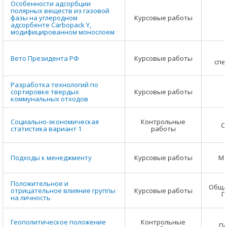
Особенности адсорбции
полярных веществ из газовой
фазы на углеродном
Курсовые работы
адсорбенте Carbopack Y,
модифицированном монослоем
Вето Президента РФ
Курсовые работы
спе
Разработка технологий по
сортировке твердых
Курсовые работы
коммунальных отходов
Социально-экономическая
Контрольные
С
статистика вариант 1
работы
Подходы к менеджменту
Курсовые работы
Ме
Положительное и
Общая
отрицательное влияние группы
Курсовые работы
П
на личность
Геополитическое положение
Контрольные
По