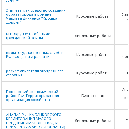
Доррит"
Эпитеты как средство создания
образа города в романе
Язы
Курсовые работы
Чарльза Диккенса "Крошка
ф
Доррит"
М.В. Фрунзе в событиях
Дипломные работы
гражданской войны
виды государственных служб в
Курсовые работы
РФ: сходства и различия
юри
расчет двигателя внутреннего
Курсовые работы
сгорания
Ави
Поволжский экономический
район РФ. Территориальная
Бизнес план
ко
организация хозяйства
АНАЛИЗ РЫНКА БАНКОВСКОГО
КРЕДИТОВАНИЯ МАЛОГО
Дипломные работы
Э
ПРЕДПРИНИМАТЕЛЬСТВА (НА
ПРИМЕРЕ САМАРСКОЙ ОБЛАСТИ)