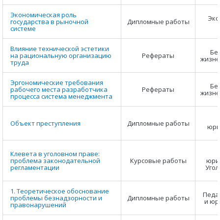
Экономическая роль
Эко
государства в рыночной
Дипломные работы
системе
Влияние технической эстетики
Бе
на рациональную организацию
Рефераты
жизне
труда
Эргономические требования
Бе
рабочего места разработчика
Рефераты
жизне
процесса система менеджмента
Объект преступления
Дипломные работы
юри
Клевета в уголовном праве:
проблема законодательной
Курсовые работы
юри
регламентации
Угол
1. Теоретическое обоснование
Педа
проблемы безнадзорности и
Дипломные работы
и юр
правонарушений