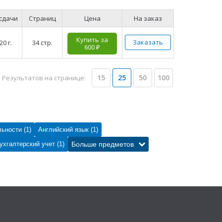
 сдачи
Страниц
Цена
На заказ
Купить за
Заказать
20 г.
34 стр.
600 ₽
15
25
50
100
Результатов на странице:
ьности (1)
Английский язык (1)
ухгалтерский учет (1)
Больше предметов