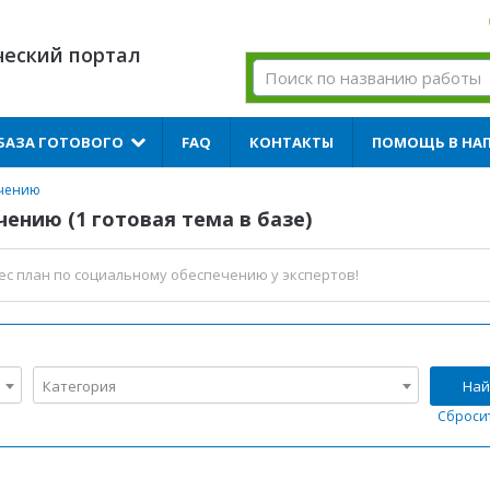
ческий портал
БАЗА ГОТОВОГО
FAQ
КОНТАКТЫ
ПОМОЩЬ В НА
ечению
ению (1 готовая тема в базе)
ес план по социальному обеспечению
у экспертов!
Категория
Най
Сброси