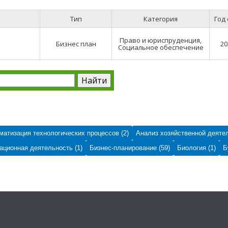
Тип
Категория
Год
Право и юриспруденция,
Бизнес план
20
Социальное обеспечение
матизация технологических процессов (2)
Анализ хозяйственной деятел
ционная деятельность (1)
Бизнес-планирование (59)
Биология (1)
Б