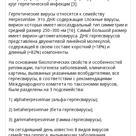
круг герпетической инфекции [3].
Герпетические вирусы относятся к семейству
Herpesviridae. Это ДНК-содержащие сложные вирусы,
вирион которых имеет икосаэдральный тип симметрии и
средний размер 250–300 нм [16]. Самый большой размер
имеет вирион цитомегаловируса. ДНК герпесвирусов
представлена двухнитевой линейной молекулой,
содержащей в своем составе короткий (≈18%) и
длинный (≈82%) компоненты.
На основании биологических свойств и особенностей
репликации, патогенеза заболеваний, клинической
картины, вызванных указанными возбудителями, все
герпесвирусы, в соответствии с рекомендациями
Международного комитета по таксономии вирусов,
были разделены на 3 подсемейства:
1) alphaherpesvirinae (альфа-герпесвирусы);
2) betaherpesvirinae (бета-герпесвирусы);
3) gammaherpesvirinae (гамма-герпесвирусы).
На сегодняшний день известно 8 видов вирусов
семейства герпеса, вызывающих заболевания