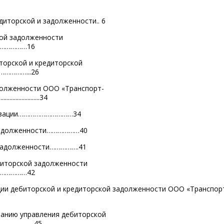
диторской и задолженности.. 6
кой задолженности
……………16
торской и кредиторской
…………...26
адолженности ООО «Транспорт-
.........................34
ганизации…………………………34
й задолженности………………40
й задолженности…………….41
диторской задолженности
……………42
ции дебиторской и кредиторской задолженности ООО «Транспор
ванию управления дебиторской
….……....45