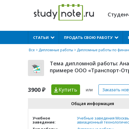
Студен
X
СТАТЬИ
ПРОДАТЬ СВОЮ РАБОТУ
Все
>
Дипломные работы
>
Дипломные работы по фина
Тема дипломной работы: Ана
примере ООО «Транспорт-От
3900 ₽
Купить
или
Заказать но
Общая информация
Учебное
Учебные заведения Москв
заведение:
авиационный технологичес