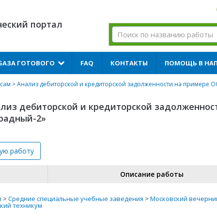
ческий портал
БАЗА ГОТОВОГО
FAQ
КОНТАКТЫ
ПОМОЩЬ В НА
нсам
> Анализ дебиторской и кредиторской задолженности на примере 
лиз дебиторской и кредиторской задолженнос
радный-2»
вую
работу
Описание работы
ы
>
Средние специальные учебные заведения
>
Московский вечерни
кий техникум