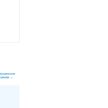
кушинское
втомоби →