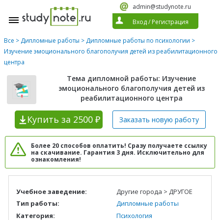
admin@studynote.ru
Вход
/
Регистрация
Все
>
Дипломные работы
>
Дипломные работы по психологии
>
Изучение эмоционального благополучия детей из реабилитационного
центра
Тема дипломной работы: Изучение
эмоционального благополучия детей из
реабилитационного центра
Купить
за 2500 ₽
Заказать новую
работу
Более 20 способов оплатить! Сразу получаете ссылку
на скачивание. Гарантия 3 дня. Исключительно для
ознакомления!
Учебное заведение:
Другие города > ДРУГОЕ
Тип работы:
Дипломные работы
Категория:
Психология