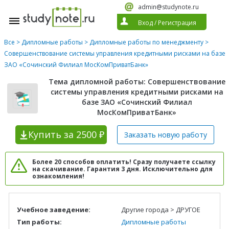
admin@studynote.ru
Вход
/
Регистрация
Все
>
Дипломные работы
>
Дипломные работы по менеджменту
>
Совершенствование системы управления кредитными рисками на базе
ЗАО «Сочинский Филиал МосКомПриватБанк»
Тема дипломной работы: Совершенствование
системы управления кредитными рисками на
базе ЗАО «Сочинский Филиал
МосКомПриватБанк»
Купить
за 2500 ₽
Заказать новую
работу
Более 20 способов оплатить! Сразу получаете ссылку
на скачивание. Гарантия 3 дня. Исключительно для
ознакомления!
Учебное заведение:
Другие города > ДРУГОЕ
Тип работы:
Дипломные работы