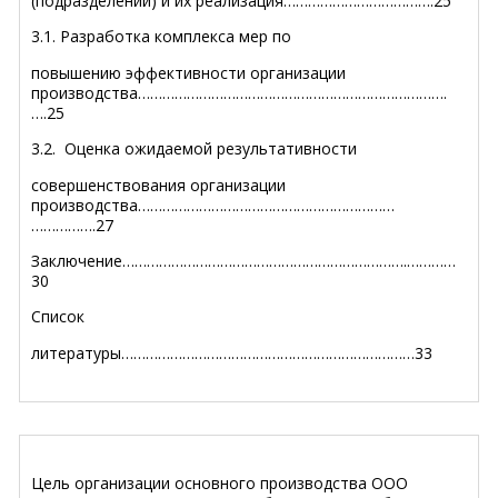
(подразделении) и их реализация……………………………….25
3.1. Разработка комплекса мер по
повышению эффективности организации
производства………………………………………………………………….
….25
3.2. Оценка ожидаемой результативности
совершенствования организации
производства
…
……………………………………………………
…………….27
Заключение…………………………………………………………….…………
30
Список
литературы………………………………………………………………33
Цель организации основного производства ООО