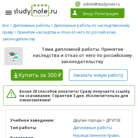
admin@studynote.ru
Вход
/
Регистрация
Все
>
Дипломные работы
>
Дипломные работы по наследственному
праву
> Принятие наследства и отказ от него по российскому
законодательству
Тема дипломной работы: Принятие
наследства и отказ от него по российскому
законодательству
Купить
за 300 ₽
Заказать новую
работу
Более 20 способов оплатить! Сразу получаете ссылку
на скачивание. Гарантия 3 дня. Исключительно для
ознакомления!
Учебное заведение:
Другие города > ДРУГОЕ
Тип работы:
Дипломные работы
Наследственное право
,
Категория: