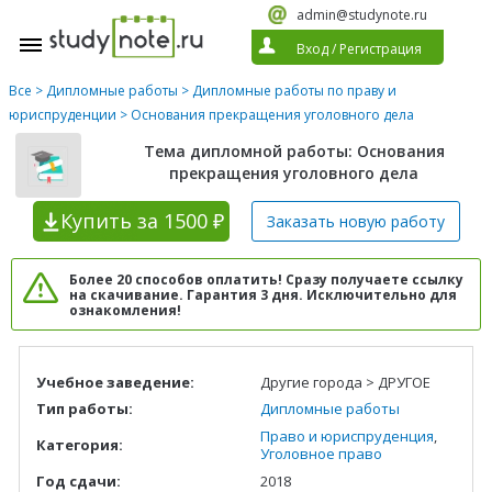
admin@studynote.ru
Вход
/
Регистрация
Все
>
Дипломные работы
>
Дипломные работы по праву и
юриспруденции
> Основания прекращения уголовного дела
Тема дипломной работы: Основания
прекращения уголовного дела
Купить
за 1500 ₽
Заказать новую
работу
Более 20 способов оплатить! Сразу получаете ссылку
на скачивание. Гарантия 3 дня. Исключительно для
ознакомления!
Учебное заведение:
Другие города > ДРУГОЕ
Тип работы:
Дипломные работы
Право и юриспруденция
,
Категория:
Уголовное право
Год сдачи:
2018