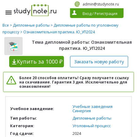
admin@studynote.ru
Вход
/
Регистрация
Все
>
Дипломные работы
>
Дипломные работы по уголовному
процессу
> Ознакомительная практика. Ю_УП2024
Тема дипломной работы: Ознакомительная
практика. Ю_УП2024
Купить
за 1000 ₽
Заказать новую
работу
Более 20 способов оплатить! Сразу получаете ссылку
на скачивание. Гарантия 3 дня. Исключительно для
ознакомления!
Учебные заведения
Учебное заведение:
Синергия
Тип работы:
Дипломные работы
Категория:
Уголовный процесс
Год сдачи:
2024