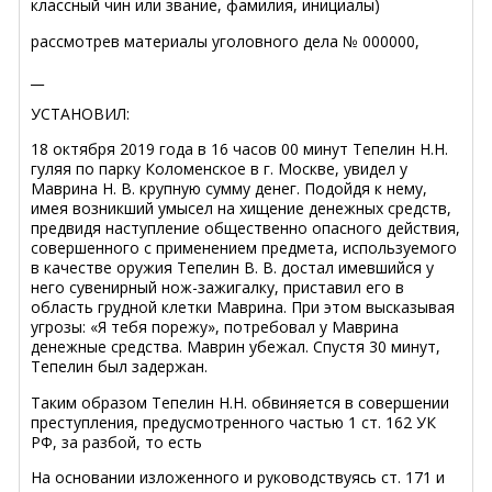
классный чин или звание, фамилия, инициалы)
рассмотрев материалы уголовного дела № 000000,
__
УСТАНОВИЛ:
18 октября 2019 года в 16 часов 00 минут Тепелин Н.Н.
гуляя по парку Коломенское в г. Москве, увидел у
Маврина Н. В. крупную сумму денег. Подойдя к нему,
имея возникший умысел на хищение денежных средств,
предвидя наступление общественно опасного действия,
совершенного с применением предмета, используемого
в качестве оружия Тепелин В. В. достал имевшийся у
него сувенирный нож-зажигалку, приставил его в
область грудной клетки Маврина. При этом высказывая
угрозы: «Я тебя порежу», потребовал у Маврина
денежные средства. Маврин убежал. Спустя 30 минут,
Тепелин был задержан.
Таким образом Тепелин Н.Н. обвиняется в совершении
преступления, предусмотренного частью 1 ст. 162 УК
РФ, за разбой, то есть
На основании изложенного и руководствуясь ст. 171 и