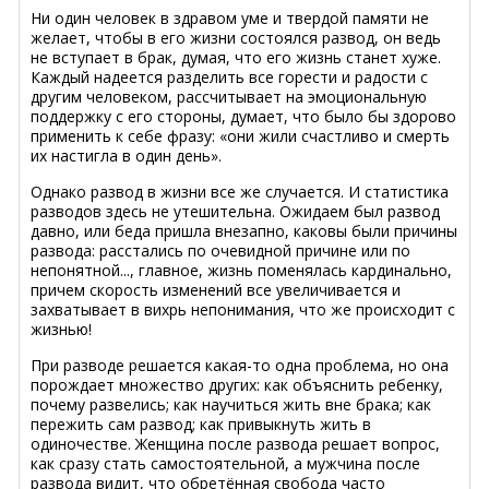
Ни один человек в здравом уме и твердой памяти не
желает, чтобы в его жизни состоялся развод, он ведь
не вступает в брак, думая, что его жизнь станет хуже.
Каждый надеется разделить все горести и радости с
другим человеком, рассчитывает на эмоциональную
поддержку с его стороны, думает, что было бы здорово
применить к себе фразу: «они жили счастливо и смерть
их настигла в один день».
Однако развод в жизни все же случается. И статистика
разводов здесь не утешительна. Ожидаем был развод
давно, или беда пришла внезапно, каковы были причины
развода: расстались по очевидной причине или по
непонятной..., главное, жизнь поменялась кардинально,
причем скорость изменений все увеличивается и
захватывает в вихрь непонимания, что же происходит с
жизнью!
При разводе решается какая-то одна проблема, но она
порождает множество других: как объяснить ребенку,
почему развелись; как научиться жить вне брака; как
пережить сам развод; как привыкнуть жить в
одиночестве. Женщина после развода решает вопрос,
как сразу стать самостоятельной, а мужчина после
развода видит, что обретённая свобода часто