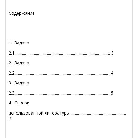
Содержание
1.
Задача
2.1
......................................................................................................
3
2.
Задача
2.2
.......................................................................................................
4
3.
Задача
2.3
.......................................................................................................
5
4.
Список
использованной литературы
.............................................................
7