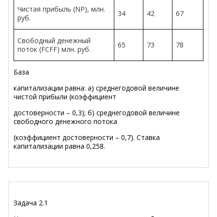
Чистая прибыль (NP), млн.
34
42
67
руб.
Свободный денежный
65
73
78
поток (FCF
F
) млн. руб.
База
капитализации равна: а) среднегодовой величине
чистой прибыли (коэффициент
достоверности – 0,3); б) среднегодовой величине
свободного денежного потока
(коэффициент достоверности – 0,7). Ставка
капитализации равна 0,258.
Задача 2.1