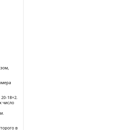
азом,
омера
 20-18=2.
х число
и.
оторого в