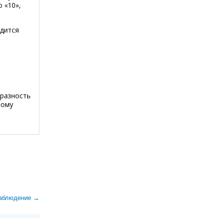
 «10»,
одится
 разность
ному
наблюдение →