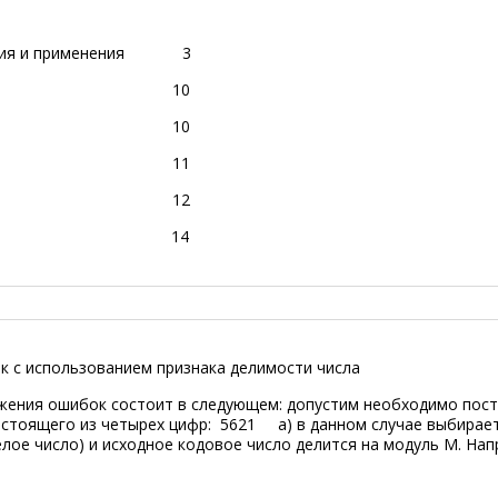
роения и применения 3
1. 10
2. 10
3. 11
4. 12
ия 14
 использованием признака делимости числа
жения ошибок состоит в следующем: допустим необходимо пост
стоящего из четырех цифр: 5621 а) в данном случае выбирае
ое число) и исходное кодовое число делится на модуль М. Нап