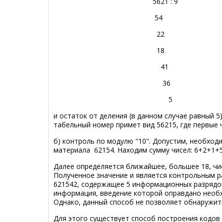
5621
: 9
54
22
18
41
36
5
и остаток от деления (в данном случае равный 5
табельный номер примет вид 5621
5
, где первые
б)
контроль по модулю "10". Допустим, необход
материала 62154. Находим сумму чисел:
6+2+1+5
Далее определяется ближайшее, большее 18, числ
Полученное значение и является контрольным р
62154
2
, содержащее 5 информационных разрядов
информация, введение которой оправдано необ
Однако, данный способ не позволяет обнаружит
Для этого существует способ построения кодо