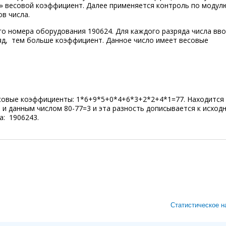
» весовой коэффициент. Далее применяется контроль по модулю
в числа.
го номера оборудования 190624. Для каждого разряда числа вв
яд, тем больше коэффициент. Данное число имеет весовые
ы:
совые коэффициенты: 1*
6
+9*
5
+0*
4
+6*
3
+2*
2
+4*
1
=77. Находится
и данным числом 80-77=3 и эта разность дописывается к исход
а: 190624
3
.
Статистическое 