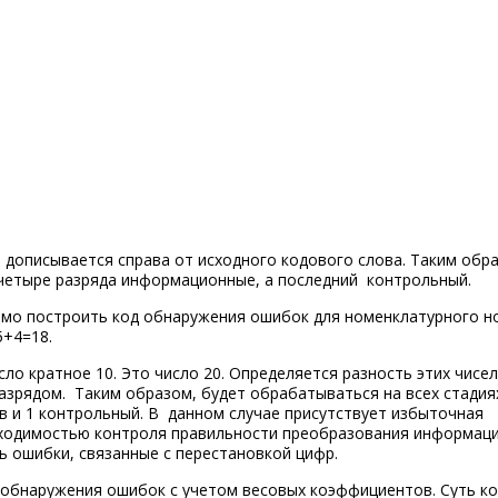
) дописывается справа от исходного кодового слова. Таким обр
 четыре разряда информационные, а последний контрольный.
имо построить код обнаружения ошибок для номенклатурного н
+4=18.
о кратное 10. Это число 20. Определяется разность этих чисел
азрядом. Таким образом, будет обрабатываться на всех стадия
 и 1 контрольный. В данном случае присутствует избыточная
ходимостью контроля правильности преобразования информаци
ь ошибки, связанные с перестановкой цифр.
в обнаружения ошибок
с учетом весовых коэффициентов
. Суть к