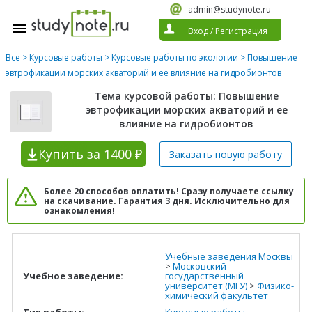
admin@studynote.ru
Вход
/
Регистрация
Все
>
Курсовые работы
>
Курсовые работы по экологии
> Повышение
эвтрофикации морских акваторий и ее влияние на гидробионтов
Тема курсовой работы: Повышение
эвтрофикации морских акваторий и ее
влияние на гидробионтов
Купить
за 1400 ₽
Заказать новую
работу
Более 20 способов оплатить! Сразу получаете ссылку
на скачивание. Гарантия 3 дня. Исключительно для
ознакомления!
Учебные заведения Москвы
>
Московский
Учебное заведение:
государственный
университет (МГУ)
>
Физико-
химический факультет
Тип работы:
Курсовые работы