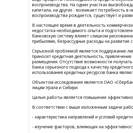
воспроизводства. На одних участках высвобож
капитала, на других - возникает потребность в 
воспроизводства рождается, существует и разви
В настоящее время в деятельность коммерчески
недостатка необходимого опыта и подготовленн
банковскую систему влияет слишком рискованна
прибылями, безрассудные расходы на развитие с
Серьезной проблемой является поддержание ли
приносит кредитная деятельность, привлечение
размещения. Отсутствие возможности получать
банка серьезного подхода к качеству кредитно
использования кредитных ресурсов банка являю
Объектом исследования является ОАО «Сбербанк
лицам Урала и Сибири.
Целью работы является повышение эффективнос
В соответствии с выше изложенным задачи раб
- характеристика направлений и условий кредит
- изучение факторов, влияющих на эффективнос