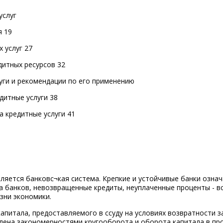
услуг
я 19
 услуг 27
дитных ресурсов 32
уги и рекомендации по его применению
дитные услуги 38
а кредитные услуги 41
ляется банковс¬кая система. Крепкие и устойчивые банки озна
а банков, невозвращенные кредиты, неуплаченные проценты - в
зни экономики.
апитала, предоставляемого в ссуду на условиях возвратности за
лена закономерностями кругооборота и оборота капитала в пр