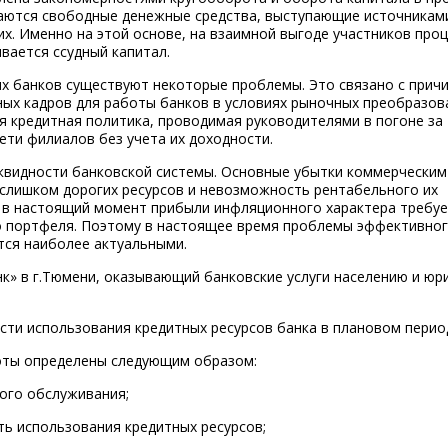
даются свободные денежные средства, выступающие источникам
них. Именно на этой основе, на взаимной выгоде участников про
вается ссудный капитал.
х банков существуют некоторые проблемы. Это связано с прич
ых кадров для работы банков в условиях рыночных преобразов
я кредитная политика, проводимая руководителями в погоне за
ети филиалов без учета их доходности.
квидности банковской системы. Основные убытки коммерческим
 слишком дорогих ресурсов и невозможность рентабельного их
 в настоящий момент прибыли инфляционного характера требуе
го портфеля. Поэтому в настоящее время проблемы эффективно
тся наиболее актуальными.
» в г.Тюмени, оказывающий банковские услуги населению и юр
ти использования кредитных ресурсов банка в плановом перио
оты определены следующим образом:
ного обслуживания;
ть использования кредитных ресурсов;