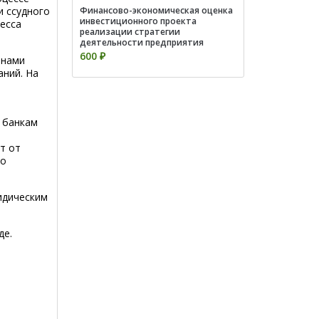
и ссудного
Финансово-экономическая оценка
инвестиционного проекта
цесса
реализации стратегии
деятельности предприятия
600 ₽
инами
аний. На
 банкам
т от
го
идическим
де.