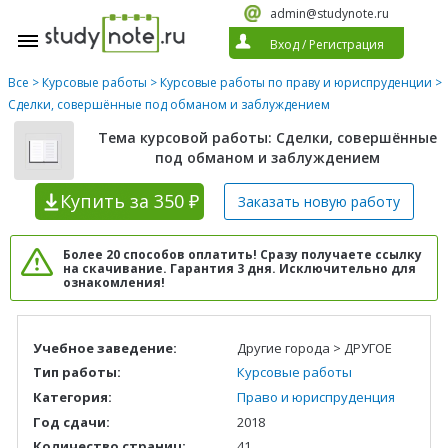
admin@studynote.ru
Вход
/
Регистрация
Все
>
Курсовые работы
>
Курсовые работы по праву и юриспруденции
>
Сделки, совершённые под обманом и заблуждением
Тема курсовой работы: Сделки, совершённые
под обманом и заблуждением
Купить
за 350 ₽
Заказать новую
работу
Более 20 способов оплатить! Сразу получаете ссылку
на скачивание. Гарантия 3 дня. Исключительно для
ознакомления!
Учебное заведение:
Другие города > ДРУГОЕ
Тип работы:
Курсовые работы
Категория:
Право и юриспруденция
Год сдачи:
2018
Количество страниц:
41