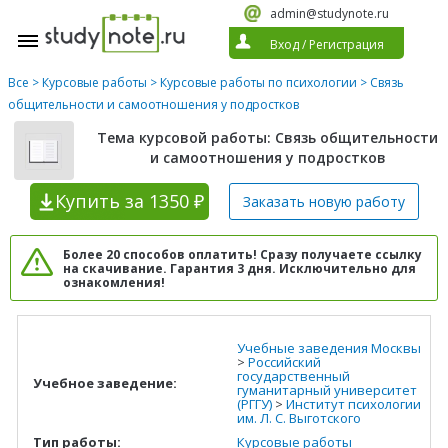
admin@studynote.ru
Вход
/
Регистрация
Все
>
Курсовые работы
>
Курсовые работы по психологии
> Связь
общительности и самоотношения у подростков
Тема курсовой работы: Связь общительности
и самоотношения у подростков
Купить
за 1350 ₽
Заказать новую
работу
Более 20 способов оплатить! Сразу получаете ссылку
на скачивание. Гарантия 3 дня. Исключительно для
ознакомления!
Учебные заведения Москвы
>
Российский
государственный
Учебное заведение:
гуманитарный университет
(РГГУ)
>
Институт психологии
им. Л. С. Выготского
Тип работы:
Курсовые работы